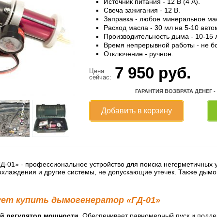
Источник питания - 12 В (4 А).
Свеча зажигания - 12 В.
Заправка - любое минеральное ма
Расход масла - 30 мл на 5-10 авто
Производительность дыма - 10-15 
Время непрерывной работы - не бо
Отключение - ручное.
7 950
руб.
Цена
сейчас:
ГАРАНТИЯ ВОЗВРАТА ДЕНЕГ -
Добавить в корзину
Д-01» - профессиональное устройство для поиска негерметичных у
 охлаждения и другие системы, не допускающие утечек. Также дымо
ует купить дымогенератор «ГД-01»
й регулятор мощности.
Обеспечивает равномерный пуск и подде