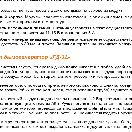
озволяет контролировать давление дыма на выходе из модуля.
ный корпус.
Модуль-испаритель изготовлен из алюминиевых и медн
очным материалам и температуре.
сть источников питания.
Питание устройства может осуществлять
стоянного напряжения 11-15 В и мощностью 5 А.
юбым минеральным маслом.
Заправка испарителя осуществляет
достаточно 30 мл жидкости. Заливная горловина находится между
т дымогенератор «ГД-01»
 системы впуска, генератор дыма подвешивается в любом удобном 
ходной штуцер соединяется с источником сжатого воздуха, через 
го воздуха может быть гаражный компрессор или компрессор для н
генератора, с помощью прилагаемого силиконового шланга, соедин
ого тракта (обычно это резиновая, гофрированная труба) глушитс
ется сжатый воздух под давлением примерно 1-2 Бар, клеммы пита
оответствующим клеммам АКБ. Ручка регулятора ставится в положен
 ручка регулятора переводится в положение Optimal или Min. При
 и в случае наличия не плотностей, он начинает выходить наружу
метру генератора контролируется выходное давление дыма. Оно до
е нельзя, так как может выдавить сальники и другие уплотнения д