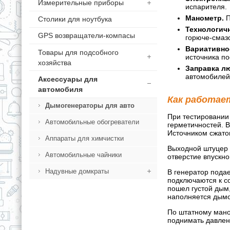
Измерительные приборы
испарителя.
Манометр.
П
Столики для ноутбука
Технологич
GPS возвращатели-компасы
горюче-смаз
Вариативно
Товары для подсобного
источника по
хозяйства
Заправка л
автомобилей 
Аксессуары для
автомобиля
Как работае
Дымогенераторы для авто
При тестировании
Автомобильные обогреватели
герметичностей. В
Источником сжато
Аппараты для химчистки
Выходной штуцер 
Автомобильные чайники
отверстие впускн
Надувные домкраты
В генератор пода
подключаются к с
пошел густой дым,
наполняется дымом
По штатному мано
поднимать давлени