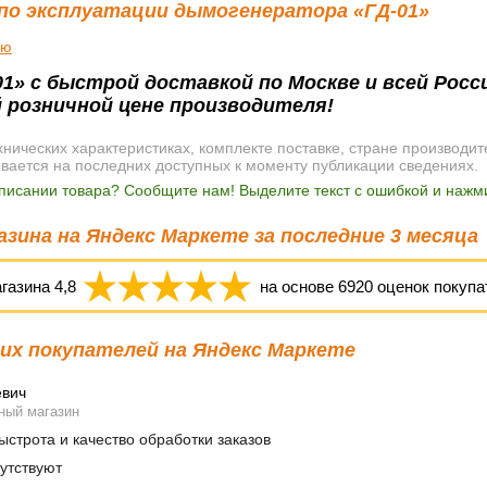
по эксплуатации дымогенератора «ГД-01»
ию
1» с быстрой доставкой по Москве и всей Росс
 розничной цене производителя!
ических характеристиках, комплекте поставке, стране производит
ывается на последних доступных к моменту публикации сведениях.
писании товара? Сообщите нам! Выделите текст с ошибкой и нажми
зина на Яндекс Маркете за последние 3 месяца
агазина
4,8
на основе
6920
оценок покупа
х покупателей на Яндекс Маркете
евич
ный магазин
строта и качество обработки заказов
утствуют