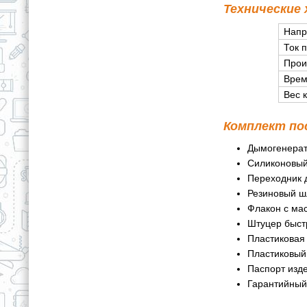
Технические
Напр
Ток 
Прои
Врем
Вес 
Комплект по
Дымогенерат
Силиконовый
Переходник 
Резиновый ш
Флакон с мас
Штуцер быст
Пластиковая 
Пластиковый
Паспорт изд
Гарантийный