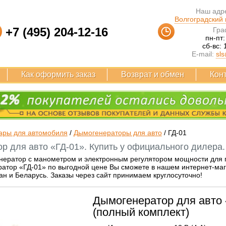
Наш адре
Волгоградский п
+7 (495) 204-12-16
Гра
пн-пт:
сб-вс: 
E-mail:
sls
Как оформить заказ
Возврат и обмен
Кон
ары для автомобиля
/
Дымогенераторы для авто
/
ГД-01
р для авто «ГД-01». Купить у официального дилера.
енератор с манометром и электронным регулятором мощности для п
атор «ГД-01» по выгодной цене Вы сможете в нашем интернет-маг
тан и Беларусь. Заказы через сайт принимаем круглосуточно!
Дымогенератор для авто 
(полный комплект)