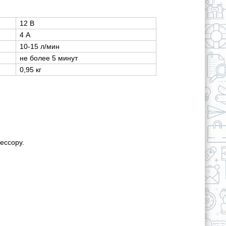
12 В
4 А
10-15 л/мин
не более 5 минут
0,95 кг
ессору.