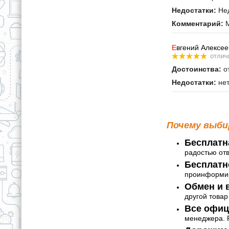
Недостатки:
Нед
Комментарий:
М
Е
вгений Алексее
отлич
Достоинства:
от
Недостатки:
не
Почему выби
Бесплатн
радостью от
Бесплатн
проинформир
Обмен и в
другой товар
Все офиц
менеджера. Р