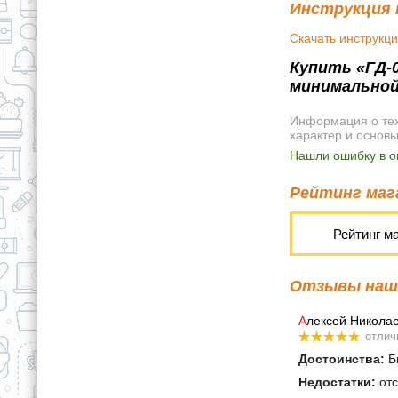
Инструкция 
Скачать инструкц
Купить «ГД-0
минимальной
Информация о техн
характер и основ
Нашли ошибку в о
Рейтинг мага
Рейтинг м
Отзывы наши
А
лексей Никола
отлич
Достоинства:
Бы
Недостатки:
отс