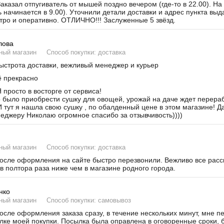
аказал отпугиватель от мышей поздно вечером (где-то в 22.00). На
ь начинается в 9.00). Уточнили детали доставки и адрес пункта вы
тро и оперативно. ОТЛИЧНО!!! Заслуженные 5 звёзд.
лова
ный магазин
Способ покупки: доставка
строта доставки, вежливый менеджер и курьер
 прекрасно
 просто в восторге от сервиса!
было приобрести сушку для овощей, урожай на даче ждет переработ
И тут я нашла свою сушку , по обалденный цене в этом магазине! Д
неджеру Николаю огромное спасибо за отзывчивость))))
ный магазин
Способ покупки: доставка
сле оформления на сайте быстро перезвонили. Вежливо все расска
в полтора раза ниже чем в магазине родного города.
нко
ный магазин
Способ покупки: самовывоз
сле оформления заказа сразу, в течение нескольких минут, мне п
лке моей покупки. Посылка была оправлена в оговоренные сроки, б