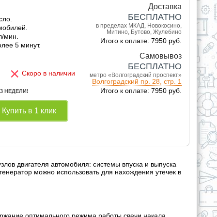
Доставка
БЕСПЛАТНО
сло.
в пределах МКАД, Новокосино,
мобилей.
Митино, Бутово, Жулебино
л/мин.
Итого к оплате: 7950 руб.
лее 5 минут.
Самовывоз
БЕСПЛАТНО
×
Скоро в наличии
метро «Волгоградский проспект»
Волгоградский пр. 28, стр. 1
Итого к оплате: 7950 руб.
 3 НЕДЕЛИ!
Купить в 1 клик
злов двигателя автомобиля: системы впуска и выпуска
генератор можно использовать для нахождения утечек в
ржание оптимального режима работы свечи накала