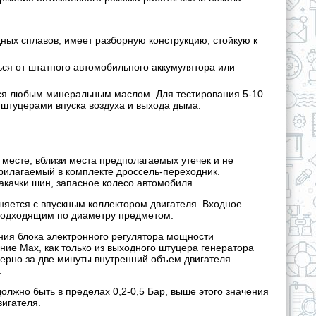
ых сплавов, имеет разборную конструкцию, стойкую к
ся от штатного автомобильного аккумулятора или
ся любым минеральным маслом. Для тестирования 5-10
 штуцерами впуска воздуха и выхода дыма.
месте, вблизи места предполагаемых утечек и не
прилагаемый в комплекте дроссель-переходник.
акачки шин, запасное колесо автомобиля.
яется с впускным коллектором двигателя. Входное
я подходящим по диаметру предметом.
ния блока электронного регулятора мощности
ие Max, как только из выходного штуцера генератора
мерно за две минуты внутренний объем двигателя
.
лжно быть в пределах 0,2-0,5 Бар, выше этого значения
вигателя.