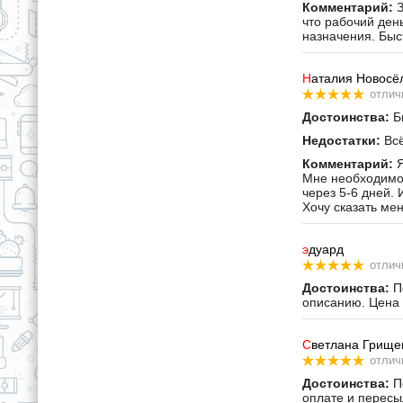
Комментарий:
З
что рабочий ден
назначения. Быс
Н
аталия Новосё
отлич
Достоинства:
Бы
Недостатки:
Всё
Комментарий:
Я
Мне необходимо 
через 5-6 дней. 
Хочу сказать ме
э
дуард
отлич
Достоинства:
По
описанию. Цена 
С
ветлана Грище
отлич
Достоинства:
По
оплате и пересы