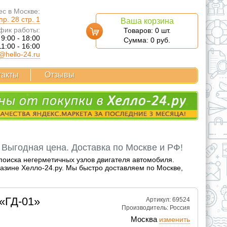
с в Москве:
р. 28 стр. 1
Ваша корзина
фик работы:
Товаров:
0
шт.
 9:00 - 18:00
Сумма:
0
руб.
11:00 - 16:00
@hello-24.ru
такты
Отзывы
 Выгодная цена. Доставка по Москве и РФ!
оиска негерметичных узлов двигателя автомобиля.
азине Хелло-24.ру. Мы быстро доставляем по Москве,
«ГД-01»
Артикул: 69524
Производитель:
Россия
Москва
изменить