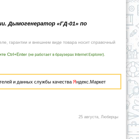
ии. Дымогенератор «ГД-01» по
еле, гарантии и внешнем виде товара носит справочный
те Ctrl+Enter
.
(не работает в браузерах Internet Explorer)
телей и данных службы качества
Я
ндекс.Маркет
25 августа, Люберцы