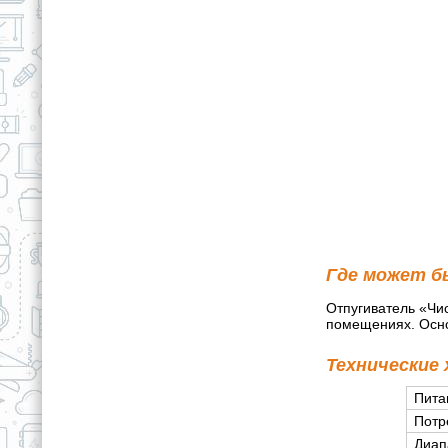
Где может б
Отпугиватель «Чи
помещениях. Осно
Технические
Пита
Потр
Диап