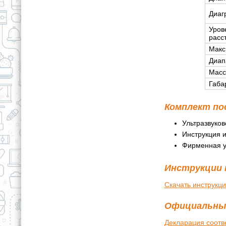
Диаг
Уров
расс
Макс
Диап
Масс
Габа
Комплект по
Ультразвуков
Инструкция и
Фирменная у
Инструкции 
Скачать инструкц
Официальны
Декларация соотв