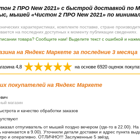
тон 2 ПРО New 2021» с быстрой доставкой по М
рыс, мышей «Чистон 2 ПРО New 2021» по минима
ических характеристиках, комплекте поставке, стране производит
ывается на последних доступных к моменту публикации сведениях.
писании товара? Сообщите нам! Выделите текст с ошибкой и нажми
зина на Яндекс Маркете за последние 3 месяца
агазина
4,8
на основе
6920
оценок покупа
х покупателей на Яндекс Маркете
евич
ный магазин
строта и качество обработки заказов
утствуют
аказал отпугиватель от мышей поздно вечером (где-то в 22.00). На
ь начинается в 9.00). Уточнили детали доставки и адрес пункта вы
тро и оперативно. ОТЛИЧНО!!! Заслуженные 5 звёзд.