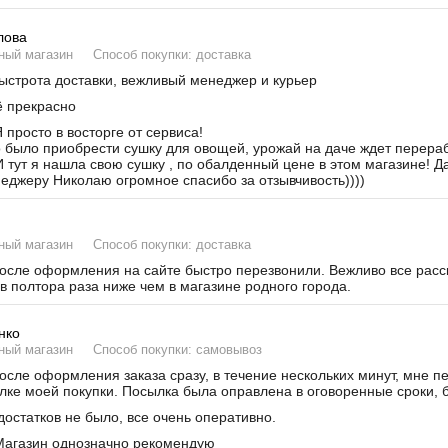
лова
ный магазин
Способ покупки: доставка
строта доставки, вежливый менеджер и курьер
 прекрасно
 просто в восторге от сервиса!
было приобрести сушку для овощей, урожай на даче ждет переработ
И тут я нашла свою сушку , по обалденный цене в этом магазине! Д
неджеру Николаю огромное спасибо за отзывчивость))))
ный магазин
Способ покупки: доставка
сле оформления на сайте быстро перезвонили. Вежливо все расска
в полтора раза ниже чем в магазине родного города.
нко
ный магазин
Способ покупки: самовывоз
сле оформления заказа сразу, в течение нескольких минут, мне п
лке моей покупки. Посылка была оправлена в оговоренные сроки, б
остатков не было, все очень оперативно.
агазин однозначно рекомендую