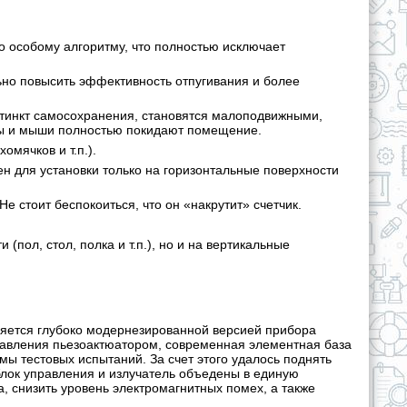
по особому алгоритму, что полностью исключает
льно повысить эффективность отпугивания и более
стинкт самосохранения, становятся малоподвижными,
ысы и мыши полностью покидают помещение.
мячков и т.п.).
ен для установки только на горизонтальные поверхности
е стоит беспокоиться, что он «накрутит» счетчик.
пол, стол, полка и т.п.), но и на вертикальные
ляется глубоко модернезированной версией прибора
авления пьезоактюатором, современная элементная база
ы тестовых испытаний. За счет этого удалось поднять
ок управления и излучатель объедены в единую
, снизить уровень электромагнитных помех, а также