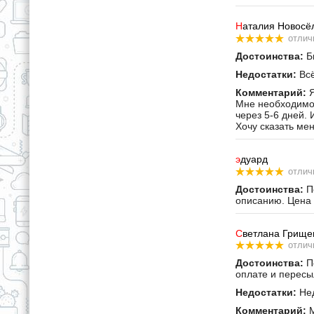
Н
аталия Новосё
отлич
Достоинства:
Бы
Недостатки:
Всё
Комментарий:
Я
Мне необходимо 
через 5-6 дней. 
Хочу сказать ме
э
дуард
отлич
Достоинства:
По
описанию. Цена 
С
ветлана Грище
отлич
Достоинства:
По
оплате и пересы
Недостатки:
Нед
Комментарий:
М