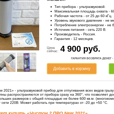
Тип прибора - ультразвуковой.
Максимальная площадь охвата - 60
Рабочая частота - от 25 до 60 кГц.
Уровень звукового давление - не м
Потребление электроэнергии - не б
Источник питания - сеть 220 В.
Производитель - Россия.
Гарантия - 12 месяцев.
4 900
руб.
Цена
сейчас:
ГАРАНТИЯ ВОЗВРАТА ДЕНЕГ -
Добавить в корзину
 2021» - ультразвуковой прибор для отпугивания всех видов грыз
олны распространяются от прибора сразу на 360°, что позволяет д
льших размеров с общей площадью не более 600 кв.м. (многокомн
от сети 220В. Может работать при температурах от -20 до +50 °С.
ует купить «Чистон 2 ПРО New 2021»