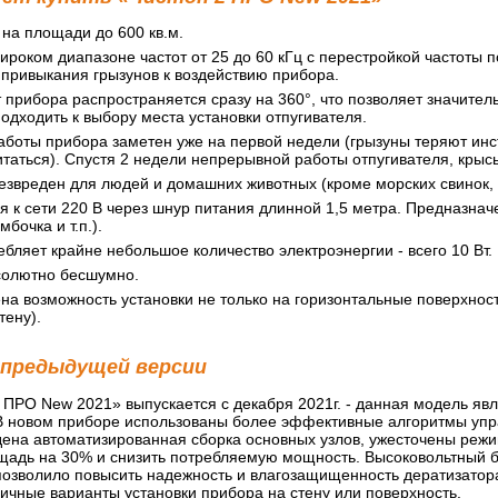
на площади до 600 кв.м.
ироком диапазоне частот от 25 до 60 кГц с перестройкой частоты 
привыкания грызунов к воздействию прибора.
т прибора распространяется сразу на 360°, что позволяет значите
одходить к выбору места установки отпугивателя.
аботы прибора заметен уже на первой недели (грызуны теряют ин
итаться). Спустя 2 недели непрерывной работы отпугивателя, кр
звреден для людей и домашних животных (кроме морских свинок, хо
 к сети 220 В через шнур питания длинной 1,5 метра. Предназнач
мбочка и т.п.).
бляет крайне небольшое количество электроэнергии - всего 10 Вт. Н
солютно бесшумно.
а возможность установки не только на горизонтальные поверхности (
тену).
предыдущей версии
 ПРО New 2021» выпускается с декабря 2021г. - данная модель яв
В новом приборе использованы более эффективные алгоритмы упр
дена автоматизированная сборка основных узлов, ужесточены режим
дь на 30% и снизить потребляемую мощность. Высоковольтный бл
позволило повысить надежность и влагозащищенность дератизатора
ичные варианты установки прибора на стену или поверхность.