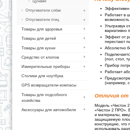
Цунами
Эффективен 
Отпугиватели собак
Работает в ш
возможность 
Отпугиватели птиц
Ультразвук о
Товары для здоровья
вариативно п
Эффект от р
Товары для детей
перестают п
Товары для кухни
Абсолютно бе
Подключается
Средство от клопов
(пол, стол, ту
Прибор потре
Измерительные приборы
Работает аб
Столики для ноутбука
Предусмотрен
(например, с
GPS возвращатели-компасы
Товары для подсобного
Отличия от 
хозяйства
Модель «Чистон 2
Аксессуары для автомобиля
«Чистон 2 ПРО». 
и материалы, вве
защищаемую площа
конструкцию, что 
использовать разл