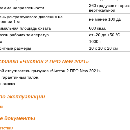
360 градусов в гориз
рамма направленности
вертикальной
ень ультразвукового давления на
не менее 109 дБ
тоянии 1 м
имальная площадь охвата
600 кв.м.
азон рабочих температур
от -20 до +50 °С
а
1000 г
ритные размеры
10 x 10 x 28 см
ставки «Чистон 2 ПРО New 2021»
ой отпугиватель грызунов «Чистон 2 ПРО New 2021».
 гарантийный талон.
паковка.
по эксплуатации
ию
е документы
етствия