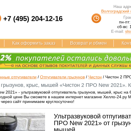
Наш адре
Волгоградский п
+7 (495) 204-12-16
Гра
пн-пт:
сб-вс: 
E-mail:
sls
Как оформить заказ
Возврат и обмен
Кон
нные отпугиватели
/
Отпугиватели грызунов
/
Чистон
/
Чистон 2 ПР
 грызунов, крыс, мышей «Чистон 2 ПРО New 2021». 
w 2021» - ультразвуковой отпугиватель грызунов, мышей, крыс на 6
одной цене Вы сможете в нашем интернет магазине Хелло-24.ру Мы
 через сайт принимаем круглосуточно!
Ультразвуковой отпугива
ПРО New 2021» от грызун
мышей