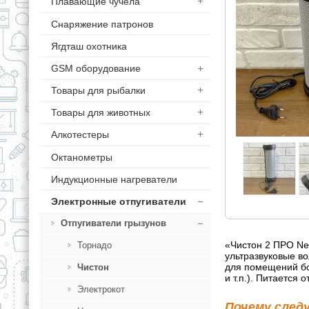
Плавающие чучела
Снаряжение патронов
Ягдташ охотника
GSM оборудование
Товары для рыбалки
Товары для животных
Алкотестеры
Октанометры
Индукционные нагреватели
Электронные отпугиватели
Отпугиватели грызунов
«Чистон 2 ПРО New
Торнадо
ультразвуковые в
для помещений бо
Чистон
и т.п.). Питается 
Электрокот
Почему след