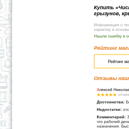
Купить «Чис
грызунов, к
Информация о техн
характер и основ
Нашли ошибку в о
Рейтинг мага
Рейтинг м
Отзывы наши
А
лексей Никола
отлич
Достоинства:
Бы
Недостатки:
отс
Комментарий:
З
что рабочий ден
назначения. Быс