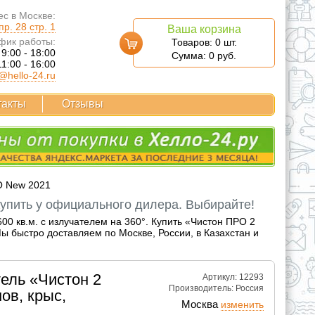
с в Москве:
р. 28 стр. 1
Ваша корзина
фик работы:
Товаров:
0
шт.
 9:00 - 18:00
Сумма:
0
руб.
11:00 - 16:00
@hello-24.ru
такты
Отзывы
О New 2021
Купить у официального дилера. Выбирайте!
00 кв.м. с излучателем на 360°. Купить «Чистон ПРО 2
 быстро доставляем по Москве, России, в Казахстан и
тель «Чистон 2
Артикул: 12293
Производитель:
Россия
ов, крыс,
Москва
изменить