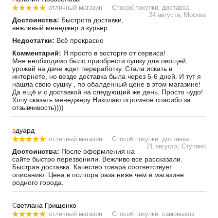
отличный магазин
Способ покупки: доставка
24 августа, Москва
Достоинства:
Быстрота доставки,
вежливый менеджер и курьер
Недостатки:
Всё прекрасно
Комментарий:
Я просто в восторге от сервиса!
Мне необходимо было приобрести сушку для овощей,
урожай на даче ждет переработку. Стала искать в
интернете, но везде доставка была через 5-6 дней. И тут я
нашла свою сушку , по обалденный цене в этом магазине!
Да ещё и с доставкой на следующий же день. Просто чудо!
Хочу сказать менеджеру Николаю огромное спасибо за
отзывчивость))))
э
дуард
отличный магазин
Способ покупки: доставка
21 августа, Ступино
Достоинства:
После оформления на
сайте быстро перезвонили. Вежливо все рассказали.
Быстрая доставка. Качество товара соответствует
описанию. Цена в полтора раза ниже чем в магазине
родного города.
С
ветлана Грищенко
отличный магазин
Способ покупки: самовывоз