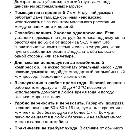
Домкрат не заглубляется в мягкий грунт даже под
действием экстремальных нагрузок.
Помещается в просвет 5-7 см.
Надувной домкрат
работает даже там, где обычный невозможно
использовать из-за слишком маленького расстояния
между днищем авто и дорогой.
Способен поднять 2 колеса одновременно.
Если
установить домкрат по центру, оба колеса поднимутся на
расстояние до 65 см от дороги за 5-15 минут. Это
значительно экономит время и силы в ситуациях, когда
нужно освободить/поменять/подкачать оба колеса с
одной стороны или все четыре.
Для накачки используется автомобильный
компрессор.
Не нужно покупать отдельный насос - для
накачки домкрата подойдет стандартный автомобильный
компрессор. Переходник в комплекте.
Эксплуатация в любое время года.
Широкий диапазон
рабочих температур от -30 до +40 °C позволяет
использовать домкрат в любое время года и погоду,
включая морозы и жару.
Удобно переносить и перевозить.
Габариты домкрата
в сложенном виде 60 х 30 х 15 см, сумка для хранения в
комплекте. Вес без воздуха не более 1,7 кг. Домкрат
легко помещается в любой багажник и не займет много
места в салоне автомобиля.
Практически не требует ухода.
В отличие от обычного