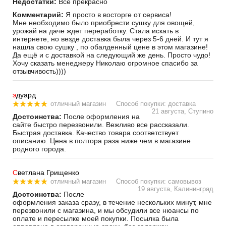
Недостатки:
Всё прекрасно
Комментарий:
Я просто в восторге от сервиса!
Мне необходимо было приобрести сушку для овощей,
урожай на даче ждет переработку. Стала искать в
интернете, но везде доставка была через 5-6 дней. И тут я
нашла свою сушку , по обалденный цене в этом магазине!
Да ещё и с доставкой на следующий же день. Просто чудо!
Хочу сказать менеджеру Николаю огромное спасибо за
отзывчивость))))
э
дуард
отличный магазин
Способ покупки: доставка
21 августа, Ступино
Достоинства:
После оформления на
сайте быстро перезвонили. Вежливо все рассказали.
Быстрая доставка. Качество товара соответствует
описанию. Цена в полтора раза ниже чем в магазине
родного города.
С
ветлана Грищенко
отличный магазин
Способ покупки: самовывоз
19 августа, Калининград
Достоинства:
После
оформления заказа сразу, в течение нескольких минут, мне
перезвонили с магазина, и мы обсудили все нюансы по
оплате и пересылке моей покупки. Посылка была