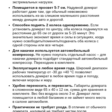
экстремальных нагрузок.
Помещается в просвет 5-7 см.
Надувной домкрат
работает даже там, где обычный невозможно
использовать из-за слишком маленького расстояния
между днищем авто и дорогой.
Способен поднять 2 колеса одновременно.
Если
установить домкрат по центру, оба колеса поднимутся на
расстояние до 65 см от дороги за 5-15 минут. Это
значительно экономит время и силы в ситуациях, когда
нужно освободить/поменять/подкачать оба колеса с
одной стороны или все четыре.
Для накачки используется автомобильный
компрессор.
Не нужно покупать отдельный насос – для
накачки домкрата подойдет стандартный автомобильный
компрессор. Переходник в комплекте.
Эксплуатация в любое время года.
Широкий диапазон
рабочих температур от -30 до +40 °C позволяет
использовать домкрат в любое время года и погоду,
включая морозы и жару.
Удобно переносить и перевозить.
Габариты домкрата
в сложенном виде 65 х 40 х 12 см, сумка для хранения в
комплекте. Вес без воздуха около 3 кг. Домкрат легко
помещается в любой багажник и не займет много места
в салоне автомобиля.
Практически не требует ухода.
В отличие от обычного
домкрата, надувной не требует чистки после