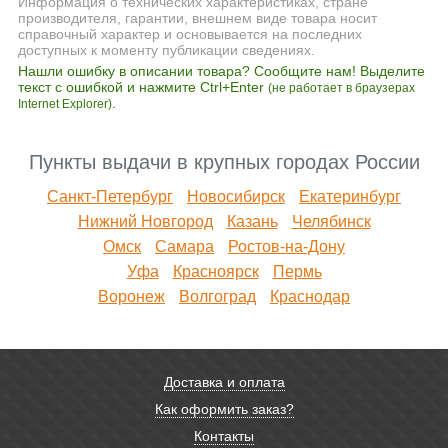
Информация о технических характеристиках, стране
производителя, гарантии, внешнем виде товара носит
справочный характер и основывается на последних
доступных к моменту публикации сведениях.
Нашли ошибку в описании товара? Сообщите нам! Выделите
текст с ошибкой и нажмите Ctrl+Enter
(не работает в браузерах
.
Internet Explorer)
Пункты выдачи в крупных городах России
Санкт-Петербург
Новосибирск
Екатеринбург
Нижний Новгород
Казань
Челябинск
Омск
Самара
Ростов-на-Дону
Уфа
Красноярск
Пермь
Воронеж
Волгоград
Краснодар
Доставка и оплата
Как оформить заказ?
Контакты