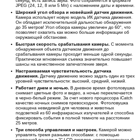
секунд, есть запись звука. Фото сохраняется в формате
JPEG (24, 12, 8 или 5 Мп) с наложением даты и времени.
Широкий угол обзора и новейший датчик движения.
Камера использует новую модель ИК датчика движения.
Он обладает исключительной дальностью обнаружения
до 35 метров! Угол обзора камеры увеличен до 60°, что
позволяет охватить как можно больше информации об
окружающей обстановке.
Быстрая скорость срабатывания камеры.
С момента
обнаружения объекта датчиком движения до
срабатывания камеры проходит меньше одной секунды.
Практически мгновенная съемка значительно повышает
шансы на качественное запечатление зверя.
Настраиваемая чувствительность датчика
движения.
Датчику движению можно задать один из трех
уровней чувствительности: высокий, средний, низкий.
Работает днем и ночью.
В дневное время фотоловушка
снимает цветные фото и видео, а ночью переключается
в черно-белый режим. За счет нового процессора iCatch
качество ночных снимков превосходное. Фотоловушка
оснащена невидимой для человека и животных
подсветкой из 60 инфракрасных излучателей и способна
фиксировать события в полной темноте на расстоянии
25 метров.
Три способа управления и настроек.
Камерой можно
управлять тремя разными способами: с помощью
кнопочной панели и 2" LCD дисплея, через защищенный