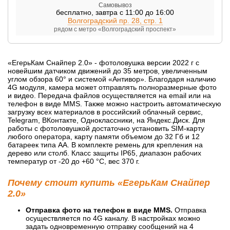
Самовывоз
бесплатно
,
завтра с 11:00 до 16:00
Волгоградский пр. 28, стр. 1
рядом с метро «Волгоградский проспект»
«ЕгерьКам Снайпер 2.0» - фотоловушка версии 2022 г с
новейшим датчиком движений до 35 метров, увеличенным
углом обзора 60° и системой «Антивор». Благодаря наличию
4G модуля, камера может отправлять полноразмерные фото
и видео. Передача файлов осуществляется на email или на
телефон в виде MMS. Также можно настроить автоматическую
загрузку всех материалов в российский облачный сервис,
Telegram, ВКонтакте, Одноклассники, на Яндекс.Диск. Для
работы с фотоловушкой достаточно установить SIM-карту
любого оператора, карту памяти объемом до 32 Гб и 12
батареек типа АА. В комплекте ремень для крепления на
дерево или столб. Класс защиты IP65, диапазон рабочих
температур от -20 до +60 °C, вес 370 г.
Почему стоит купить «ЕгерьКам Снайпер
2.0»
Отправка фото на телефон в виде MMS.
Отправка
осуществляется по 4G каналу. В настройках можно
задать одновременную отправку сообщений на 4