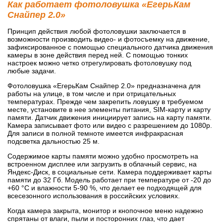
Как работает фотоловушка «ЕгерьКам
Снайпер 2.0»
Принцип действия любой фотоловушки заключается в
возможности производить видео- и фотосъемку на движение,
зафиксированное с помощью специального датчика движения
камеры в зоне действия перед ней. С помощью тонких
настроек можно четко отрегулировать фотоловушку под
любые задачи.
Фотоловушка «ЕгерьКам Снайпер 2.0» предназначена для
работы на улице, в том числе и при отрицательных
температурах. Прежде чем закрепить ловушку в требуемом
месте, установите в нее элементы питания, SIM-карту и карту
памяти. Датчик движения инициирует запись на карту памяти.
Камера записывает фото или видео с разрешением до 1080p.
Для записи в полной темноте имеется инфракрасная
подсветка дальностью 25 м.
Содержимое карты памяти можно удобно просмотреть на
встроенном дисплее или загрузить в облачный сервис, на
Яндекс-Диск, в социальные сети. Камера поддерживает карты
памяти до 32 Гб. Модель работает при температуре от -20 до
+60 °C и влажности 5-90 %, что делает ее подходящей для
всесезонного использования в российских условиях.
Когда камера закрыта, монитор и кнопочное меню надежно
спрятаны от влаги, пыли и посторонних глаз, что дает