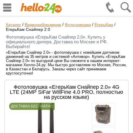
Каталог
/
Видеонаблюдение
/
Фотоловушки
/
ЕгерьКам
/
ЕгерьКам Снайпер 2.0
Фотоловушка «ЕгерьКам Снайпер 2.0». Купить у
официального дилера. Доставка по Москве и РФ.
Выбирайте!
«ЕгерьКам Снайпер 2.0» - фотоловушка с новейшим датчиком
движений на 35 метров и системой «Антивор». Купить «ЕгерьКам
Снайпер 2.0» по выгодной цене Вы сможете в нашем интернет-
магазине Хелло-24.ру. Мы быстро доставляем по Москве, России,
в Казахстан и Беларусь. Заказы через сайт принимаем
круглосуточно!
Фотоловушка «ЕгерьКам Снайпер 2.0» 4G
LTE (24MP SiFar WillFine 4.0 PRO, полностью
на русском языке)
ДОСТАВКА БЕСПЛАТНО