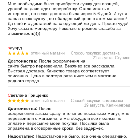
Мне необходимо было приобрести сушку для овощей,
урожай на даче ждет переработку. Стала искать в
интернете, но везде доставка была через 5-6 дней. И тут я
нашла свою сушку , по обалденный цене в этом магазине!
Да ещё и с доставкой на следующий же день. Просто чудо!
Хочу сказать менеджеру Николаю огромное спасибо за
отзывчивость))))
э
дуард
отличный магазин
Способ покупки: доставка
21 августа, Ступино
Достоинства:
После оформления на
сайте быстро перезвонили. Вежливо все рассказали.
Быстрая доставка. Качество товара соответствует
описанию. Цена в полтора раза ниже чем в магазине
родного города.
С
ветлана Грищенко
отличный магазин
Способ покупки: самовывоз
19 августа, Калининград
Достоинства:
После
оформления заказа сразу, в течение нескольких минут, мне
перезвонили с магазина, и мы обсудили все нюансы по
оплате и пересылке моей покупки. Посылка была
оправлена в оговоренные сроки, без задержек.
Недостатки:
Недостатков не было, все очень оперативно.