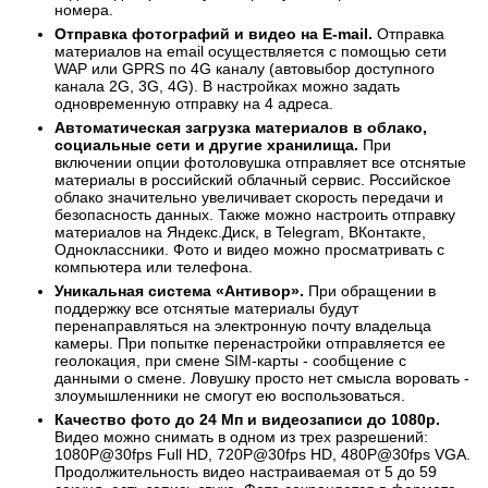
номера.
Отправка фотографий и видео на E-mail.
Отправка
материалов на email осуществляется с помощью сети
WAP или GPRS по 4G каналу (автовыбор доступного
канала 2G, 3G, 4G). В настройках можно задать
одновременную отправку на 4 адреса.
Автоматическая загрузка материалов в облако,
социальные сети и другие хранилища.
При
включении опции фотоловушка отправляет все отснятые
материалы в российский облачный сервис. Российское
облако значительно увеличивает скорость передачи и
безопасность данных. Также можно настроить отправку
материалов на Яндекс.Диск, в Telegram, ВКонтакте,
Одноклассники. Фото и видео можно просматривать с
компьютера или телефона.
Уникальная система «Антивор».
При обращении в
поддержку все отснятые материалы будут
перенаправляться на электронную почту владельца
камеры. При попытке перенастройки отправляется ее
геолокация, при смене SIM-карты - сообщение с
данными о смене. Ловушку просто нет смысла воровать -
злоумышленники не смогут ею воспользоваться.
Качество фото до 24 Мп и видеозаписи до 1080p.
Видео можно снимать в одном из трех разрешений:
1080P@30fps Full HD, 720P@30fps HD, 480P@30fps VGA.
Продолжительность видео настраиваемая от 5 до 59