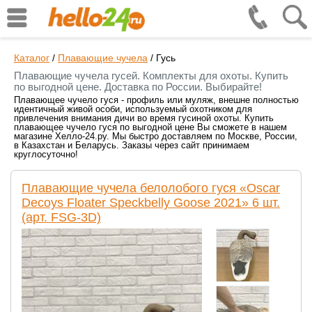
Каталог
/
Плавающие чучела
/
Гусь
Плавающие чучела гусей. Комплекты для охоты. Купить
по выгодной цене. Доставка по России. Выбирайте!
Плавающее чучело гуся - профиль или муляж, внешне полностью
идентичный живой особи, используемый охотником для
привлечения внимания дичи во время гусиной охоты. Купить
плавающее чучело гуся по выгодной цене Вы сможете в нашем
магазине Хелло-24.ру. Мы быстро доставляем по Москве, России,
в Казахстан и Беларусь. Заказы через сайт принимаем
круглосуточно!
Плавающие чучела белолобого гуся «Oscar
Decoys Floater Speckbelly Goose 2021» 6 шт.
(арт. FSG-3D)