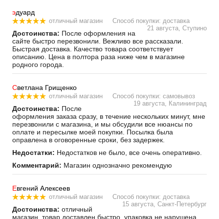
э
дуард
отличный магазин
Способ покупки: доставка
21 августа, Ступино
Достоинства:
После оформления на
сайте быстро перезвонили. Вежливо все рассказали.
Быстрая доставка. Качество товара соответствует
описанию. Цена в полтора раза ниже чем в магазине
родного города.
С
ветлана Грищенко
отличный магазин
Способ покупки: самовывоз
19 августа, Калининград
Достоинства:
После
оформления заказа сразу, в течение нескольких минут, мне
перезвонили с магазина, и мы обсудили все нюансы по
оплате и пересылке моей покупки. Посылка была
оправлена в оговоренные сроки, без задержек.
Недостатки:
Недостатков не было, все очень оперативно.
Комментарий:
Магазин однозначно рекомендую
Е
вгений Алексеев
отличный магазин
Способ покупки: доставка
15 августа, Санкт-Петербург
Достоинства:
отличный
магазин, товар доставлен быстро, упаковка не нарушена,