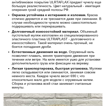
антибликовое покрытие ULRTAFLAX придает чучелу еще
большую реалистичность. Цвет натуральный - имитация
оперения гусей средней полосы РФ.
Окраска устойчива к истиранию и изломам.
Краска
отлично держится и не трескается даже при сминании. В
случае необходимости чучело можно самостоятельно
подкрашивать или перекрашивать.
Долговечный износостойкий материал.
Объемный
пустотелый муляж изготовлен из специализированного
эластичного пластика ULTRAPLAST - долговечного и
износостойкого. Такой материал очень прочный, не
боится попадания дроби.
Естественные движения на воде.
Огруженый киль
позволяет плавать, меняя траекторию движения при
течении или ветре. На киле имеется ушко для установки
дополнительного груза или фиксации на веревку.
Легкая транспортировка, быстрая установка.
Муляжи
легко складываются или сминаются, занимая совсем
немного места. Каждое чучело весит 690 г, что
относительно мало для модели с огруженым килем.
Сборка и установка всей стаи занимает считанные
минуты.