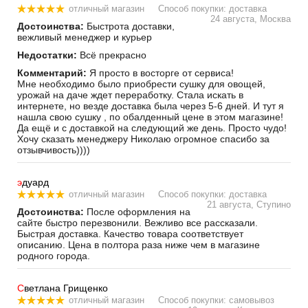
отличный магазин
Способ покупки: доставка
24 августа, Москва
Достоинства:
Быстрота доставки,
вежливый менеджер и курьер
Недостатки:
Всё прекрасно
Комментарий:
Я просто в восторге от сервиса!
Мне необходимо было приобрести сушку для овощей,
урожай на даче ждет переработку. Стала искать в
интернете, но везде доставка была через 5-6 дней. И тут я
нашла свою сушку , по обалденный цене в этом магазине!
Да ещё и с доставкой на следующий же день. Просто чудо!
Хочу сказать менеджеру Николаю огромное спасибо за
отзывчивость))))
э
дуард
отличный магазин
Способ покупки: доставка
21 августа, Ступино
Достоинства:
После оформления на
сайте быстро перезвонили. Вежливо все рассказали.
Быстрая доставка. Качество товара соответствует
описанию. Цена в полтора раза ниже чем в магазине
родного города.
С
ветлана Грищенко
отличный магазин
Способ покупки: самовывоз