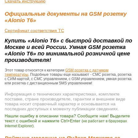
Скачать инструкцию
Официальные документы на GSM розетку
«Alonio T6»
Сертификат соответствия ТС
Купить «Alonio T6» с быстрой доставкой по
Москве и всей России. Умная GSM розетка
«Alonio T6» по минимальной розничной цене
производителя!
Этот товар относится к категории
GSM розетка с датчиком
температуры
. Подобные товары еще называют - СМС розетка, розетка
с СИМ-картой, с СМС управлением, с GSM управлением, умная розетка
или розетка с дистанционным SMS управлением!
Информация о технических характеристиках, комплекте
поставке, стране производителе, гарантии и внешнем виде
товара носит справочный характер и основывается на
последних доступных к моменту публикации сведениях.
Нашли ошибку в описании товара? Сообщите нам! Выделите
текст с ошибкой и нажмите Ctrl+Enter
(не работает в браузерах
.
Internet Explorer)