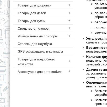
по SMS
Товары для здоровья
установ
по зво
Товары для детей
сбрасыв
Товары для кухни
отложе
по рас
Средство от клопов
вручн
Измерительные приборы
Установка н
самым упрощ
Столики для ноутбука
Возможност
пользователи
GPS возвращатели-компасы
Наличие дв
Товары для подсобного
подключения
хозяйства
звуковой сир
Датчик темп
Аксессуары для автомобиля
за установле
длину провод
Оповещения
ним, а также
Возможн
устройс
Возможн
времени