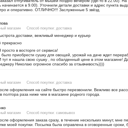
аказал отпугиватель от мышей поздно вечером (где-то в 22.00). На
ь начинается в 9.00). Уточнили детали доставки и адрес пункта вы
тро и оперативно. ОТЛИЧНО!!! Заслуженные 5 звёзд.
лова
ный магазин
Способ покупки: доставка
строта доставки, вежливый менеджер и курьер
 прекрасно
 просто в восторге от сервиса!
было приобрести сушку для овощей, урожай на даче ждет переработ
И тут я нашла свою сушку , по обалденный цене в этом магазине! Д
неджеру Николаю огромное спасибо за отзывчивость))))
ный магазин
Способ покупки: доставка
сле оформления на сайте быстро перезвонили. Вежливо все расска
в полтора раза ниже чем в магазине родного города.
нко
ный магазин
Способ покупки: самовывоз
сле оформления заказа сразу, в течение нескольких минут, мне п
лке моей покупки. Посылка была оправлена в оговоренные сроки, б