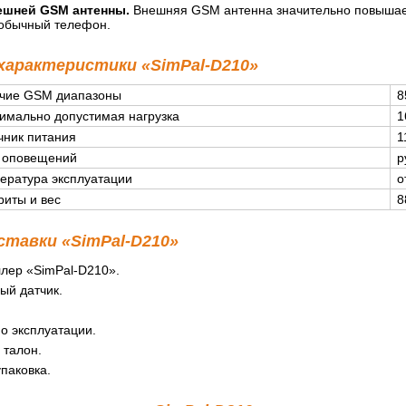
ешней GSM антенны.
Внешняя GSM антенна значительно повышает у
 обычный телефон.
характеристики «SimPal-D210»
чие GSM диапазоны
8
имально допустимая нагрузка
1
чник питания
1
 оповещений
р
ература эксплуатации
о
риты и вес
8
ставки «SimPal-D210»
лер «SimPal-D210».
ый датчик.
о эксплуатации.
 талон.
паковка.