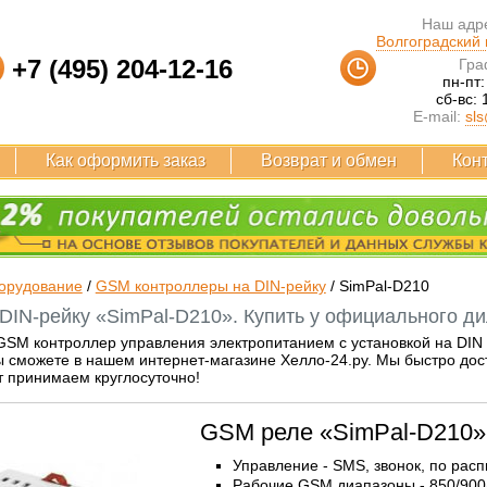
Наш адре
Волгоградский п
+7 (495) 204-12-16
Гра
пн-пт:
сб-вс: 
E-mail:
sls
Как оформить заказ
Возврат и обмен
Кон
орудование
/
GSM контроллеры на DIN-рейку
/
SimPal-D210
DIN-рейку «SimPal-D210». Купить у официального ди
GSM контроллер управления электропитанием с установкой на DIN 
 сможете в нашем интернет-магазине Хелло-24.ру. Мы быстро дост
т принимаем круглосуточно!
GSM реле «SimPal-D210»
Управление - SMS, звонок, по рас
Рабочие GSM диапазоны - 850/900