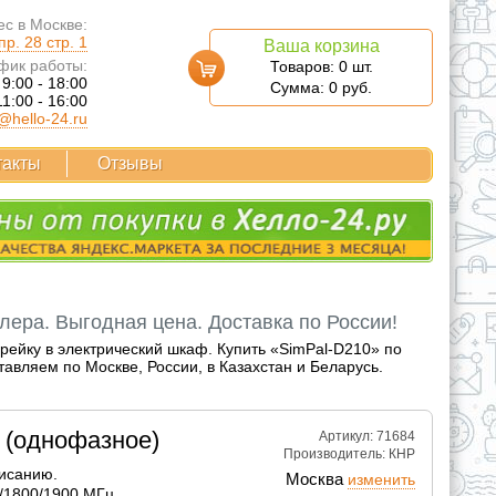
с в Москве:
р. 28 стр. 1
Ваша корзина
фик работы:
Товаров:
0
шт.
 9:00 - 18:00
Сумма:
0
руб.
11:00 - 16:00
@hello-24.ru
такты
Отзывы
лера. Выгодная цена. Доставка по России!
рейку в электрический шкаф. Купить «SimPal-D210» по
авляем по Москве, России, в Казахстан и Беларусь.
 (однофазное)
Артикул: 71684
Производитель:
КНР
писанию.
Москва
изменить
/1800/1900 МГц.