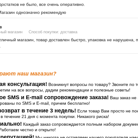
остатков не было, все очень оперативно.
агазин однозначно рекомендую
в
ный магазин
Способ покупки: доставка
личный магазин, товар доставлен быстро, упаковка не нарушена, 
т
рают наш магазин?
ая консультация!
Возникнут вопросы по товару? Звоните по т
ветим на все вопросы, дадим рекомендации и полезные советы!
ое SMS и E-mail сопровождение заказа!
Ваш заказ не 
ованы по SMS и E-mail, причем бесплатно!
озврат в течение 3 недель!
Если товар Вам просто не по
 в течение 21 дня с момента покупки. Никакого риска!
иально!
Каждый заказ сопровождается полным набором документ
аботаем честно и открыто!
репутацией!
Мы никогда не оставляем нашего покупателя нае