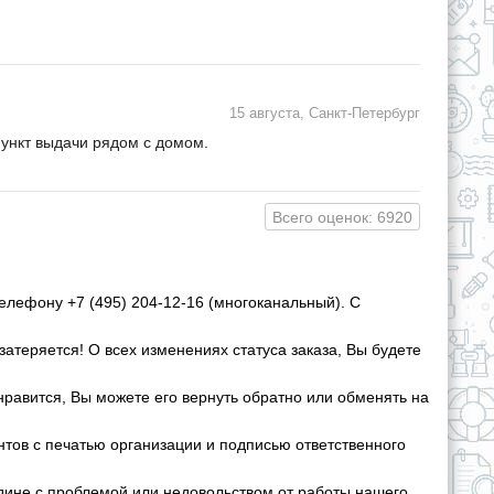
15 августа, Санкт-Петербург
пункт выдачи рядом с домом.
Всего оценок: 6920
елефону +7 (495) 204-12-16 (многоканальный). С
затеряется! О всех изменениях статуса заказа, Вы будете
нравится, Вы можете его вернуть обратно или обменять на
ов с печатью организации и подписью ответственного
дине с проблемой или недовольством от работы нашего