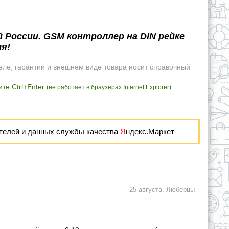
й России. GSM контроллер на DIN рейке
я!
еле, гарантии и внешнем виде товара носит справочный
те Ctrl+Enter
.
(не работает в браузерах Internet Explorer)
телей и данных службы качества
Я
ндекс.Маркет
25 августа, Люберцы