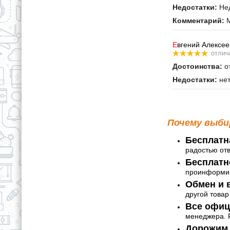
Недостатки:
Нед
Комментарий:
М
Е
вгений Алексее
отлич
Достоинства:
от
Недостатки:
не
Почему выби
Бесплатн
радостью от
Бесплатн
проинформир
Обмен и в
другой товар
Все офиц
менеджера. Р
Дорожим 