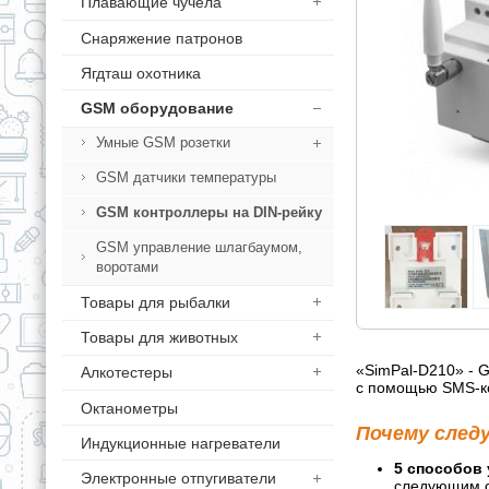
Плавающие чучела
Снаряжение патронов
Ягдташ охотника
GSM оборудование
Умные GSM розетки
GSM датчики температуры
GSM контроллеры на DIN-рейку
GSM управление шлагбаумом,
воротами
Товары для рыбалки
Товары для животных
«SimPal-D210» - 
Алкотестеры
с помощью SMS-ко
Октанометры
Почему след
Индукционные нагреватели
5 способов 
Электронные отпугиватели
следующим с