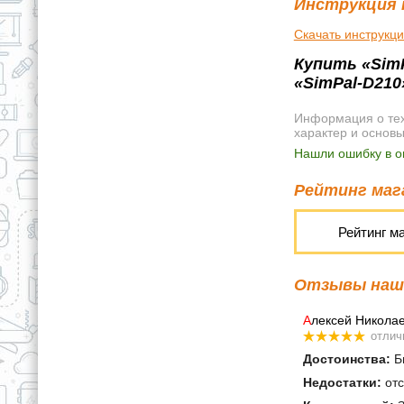
Инструкция 
Скачать инструкц
Купить «SimP
«SimPal-D210
Информация о техн
характер и основ
Нашли ошибку в о
Рейтинг мага
Рейтинг м
Отзывы наши
А
лексей Никола
отлич
Достоинства:
Бы
Недостатки:
отс