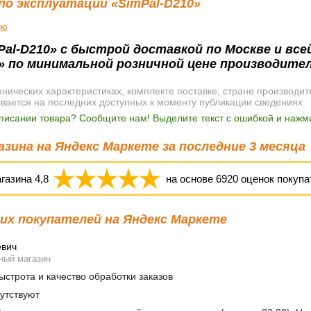
по эксплуатации «SimPal-D210»
ию
al-D210» с быстрой доставкой по Москве и все
» по минимальной розничной цене производител
ических характеристиках, комплекте поставке, стране производит
ывается на последних доступных к моменту публикации сведениях.
писании товара? Сообщите нам! Выделите текст с ошибкой и нажми
зина на Яндекс Маркете за последние 3 месяца
агазина
4,8
на основе
6920
оценок покупа
х покупателей на Яндекс Маркете
евич
ный магазин
строта и качество обработки заказов
утствуют