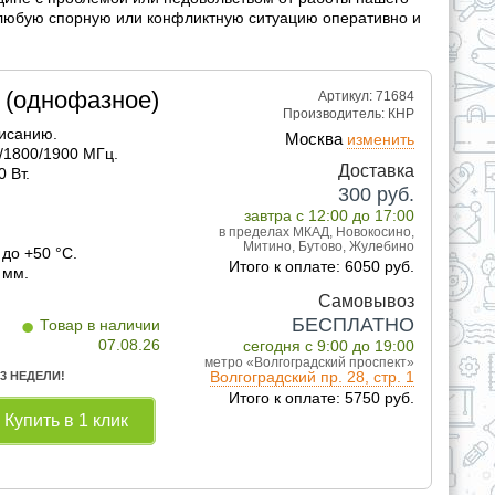
 любую спорную или конфликтную ситуацию оперативно и
 (однофазное)
Артикул: 71684
Производитель:
КНР
писанию.
Москва
изменить
/1800/1900 МГц.
Доставка
 Вт.
300
руб.
завтра с 12:00 до 17:00
в пределах МКАД, Новокосино,
Митино, Бутово, Жулебино
 до +50 °C.
Итого к оплате: 6050 руб.
 мм.
Самовывоз
•
БЕСПЛАТНО
Товар в наличии
07.08.26
сегодня с 9:00 до 19:00
метро «Волгоградский проспект»
Волгоградский пр. 28, стр. 1
 3 НЕДЕЛИ!
Итого к оплате: 5750 руб.
Купить в 1 клик