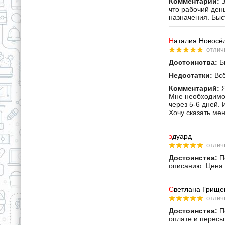
Комментарий:
З
что рабочий ден
назначения. Быс
Н
аталия Новосё
отлич
Достоинства:
Бы
Недостатки:
Всё
Комментарий:
Я
Мне необходимо 
через 5-6 дней. 
Хочу сказать ме
э
дуард
отлич
Достоинства:
По
описанию. Цена 
С
ветлана Грище
отлич
Достоинства:
По
оплате и пересы