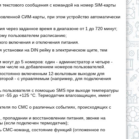
и текстового сообщения с командой на номер SIM-карты
новленной СИМ-карты, при этом устройство автоматически
я через заданное время в диапазоне от 1 до 720 минут;
ному пользователем расписанию;
ного включения и отключения питания.
 установки на DIN рейку в электрическом щите, тем
 могут до 5 номеров: один - администратор и четыре -
 том числе на добавлением номеров пользователей.
постоянно включенным 12-вольтовым выходом для
второй - с управляемым (например, для подключения
ь пользователя с помощью SMS при выходе температуры
от -55 до +125 °C. Термодатчик влагозащищен, имеет
ателя по СМС о различных событиях, происходящих с
 пропадании и восстановлении питания, звонке на
ы (если подключен термодатчик);
ть СМС-команд, состояние функций (отложенное по