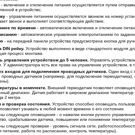
- включение и отключение питания осуществляется путем отправк
ленной в устройство;
нку
- управление питанием осуществляется звонком на номер уста
ает звонок и выполняет соответствующее действие;
нное по времени
- автоматическое включение и отключение питани
писанию
- автоматическое управление электропитанием по задан
ую
- на передней панели устройства предусмотрена кнопка для руч
а DIN рейку.
Устройство выполнено в виде стандартного модуля для
ая процесс монтажа.
ь управления устройством до 5 человек.
Управлять устройством
. У администратора есть все права на управление устройством, в
ух входов для подключения проводных датчиков.
Один вход с 
 проводных датчиков (например, для подключение термодатчика), 
ены).
ературы в комплекте.
Внешний термодатчик позволяет оповещат
нный диапазон. Датчик работает в широком диапазоне температур 
а 2 метра.
 и проверка состояния.
Устройство способно оповещать пользов
 позволяет узнавать в любой момент времени о его состоянии.
ы следующие оповещения - о нажатии кнопки ручного управления,
тво, срабатывании датчика, повышении или понижении температур
ы следующие проверки - уровень сигнала сети, работоспособнос
 питание, работа по расписанию, контроль температуры).