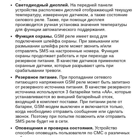
Светодиодный дисплей.
На передней панели
устройства расположен дисплей отображающий текущую
температуру, измеренную датчиком, а также состояние
силового реле. Также, при помощи дисплея
производится ручная установка значения температуры
для функции автоматического поддержания.
Функция охраны.
GSM реле имеет вход для
подключения шлейфа охраны. При замыкании или
размыкании шлейфа реле может звонить и/или
отправлять SMS на настроенные номера. Функция
охраны продолжает работать и при переходе на
резервное питание. В качестве датчиков применяются
охранные датчики, которые разрывают цепь при
срабатывании тревоги.
Резервное питание.
При пропадании сетевого
питающего напряжения GSM реле может быть запитано
от резервного источника питания. В качестве резервного
источника используются 3 батарейки типа «АА», которые
устанавливаются во внешний батарейный отсек,
входящий в комплект поставки. При питании реле от
батареи, GSM-модем выключен и включается только,
когда необходимо отправить сообщение или сделать
звонок. Поэтому при попытке позвонить или отправить
SMS реле будет не в сети.
Оповещения и проверка состояния.
Устройство
способно оповещать пользователя по СМС о различных