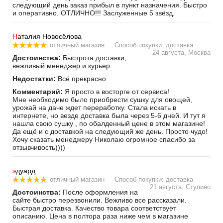
следующий день заказ прибыл в пункт назначения. Быстро
и оперативно. ОТЛИЧНО!!! Заслуженные 5 звёзд.
Н
аталия Новосёлова
отличный магазин
Способ покупки: доставка
24 августа, Москва
Достоинства:
Быстрота доставки,
вежливый менеджер и курьер
Недостатки:
Всё прекрасно
Комментарий:
Я просто в восторге от сервиса!
Мне необходимо было приобрести сушку для овощей,
урожай на даче ждет переработку. Стала искать в
интернете, но везде доставка была через 5-6 дней. И тут я
нашла свою сушку , по обалденный цене в этом магазине!
Да ещё и с доставкой на следующий же день. Просто чудо!
Хочу сказать менеджеру Николаю огромное спасибо за
отзывчивость))))
э
дуард
отличный магазин
Способ покупки: доставка
21 августа, Ступино
Достоинства:
После оформления на
сайте быстро перезвонили. Вежливо все рассказали.
Быстрая доставка. Качество товара соответствует
описанию. Цена в полтора раза ниже чем в магазине