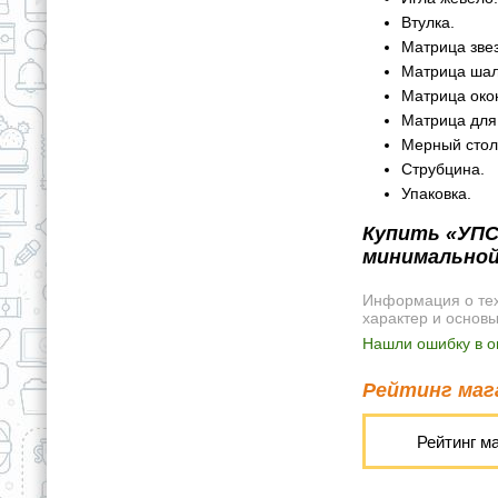
Втулка.
Матрица звез
Матрица шал
Матрица око
Матрица для
Мерный стол
Струбцина.
Упаковка.
Купить «УПС-
минимальной
Информация о техн
характер и основ
Нашли ошибку в о
Рейтинг мага
Рейтинг м