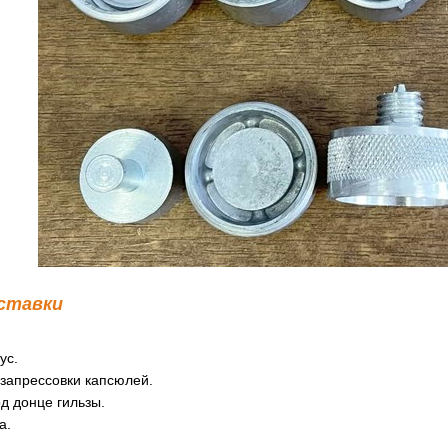
ставки
ус.
 запрессовки капсюлей.
д донце гильзы.
а.