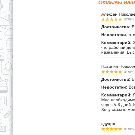
Отзывы наши
А
лексей Никола
отлич
Достоинства:
Бы
Недостатки:
отс
Комментарий:
З
что рабочий ден
назначения. Быс
Н
аталия Новосё
отлич
Достоинства:
Бы
Недостатки:
Всё
Комментарий:
Я
Мне необходимо 
через 5-6 дней. 
Хочу сказать ме
э
дуард
отлич