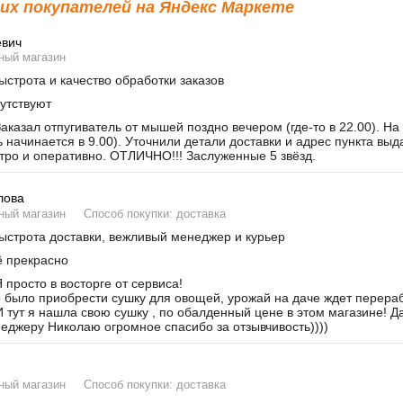
х покупателей на Яндекс Маркете
евич
ный магазин
строта и качество обработки заказов
утствуют
аказал отпугиватель от мышей поздно вечером (где-то в 22.00). На
ь начинается в 9.00). Уточнили детали доставки и адрес пункта вы
тро и оперативно. ОТЛИЧНО!!! Заслуженные 5 звёзд.
лова
ный магазин
Способ покупки: доставка
строта доставки, вежливый менеджер и курьер
 прекрасно
 просто в восторге от сервиса!
было приобрести сушку для овощей, урожай на даче ждет переработ
И тут я нашла свою сушку , по обалденный цене в этом магазине! Д
неджеру Николаю огромное спасибо за отзывчивость))))
ный магазин
Способ покупки: доставка