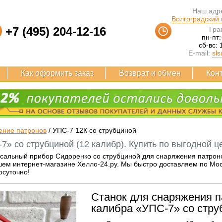
Наш адре
Волгоградский п
+7 (495) 204-12-16
Гра
пн-пт:
сб-вс: 
E-mail:
sls
Как оформить заказ
Возврат и обмен
Кон
ение патронов
/
УПС-7 12К со струбциной
7» со струбциной (12 калибр). Купить по выгодной ц
сальный прибор Сидоренко со струбциной для снаряжения патроно
ем интернет-магазине Хелло-24.ру. Мы быстро доставляем по Москв
осуточно!
Станок для снаряжения п
калибра «УПС-7» со стру