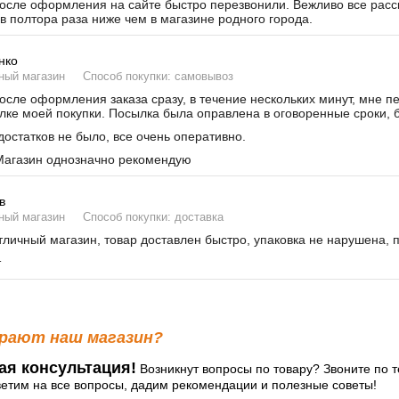
сле оформления на сайте быстро перезвонили. Вежливо все расска
в полтора раза ниже чем в магазине родного города.
нко
ный магазин
Способ покупки: самовывоз
сле оформления заказа сразу, в течение нескольких минут, мне п
лке моей покупки. Посылка была оправлена в оговоренные сроки, б
остатков не было, все очень оперативно.
агазин однозначно рекомендую
в
ный магазин
Способ покупки: доставка
личный магазин, товар доставлен быстро, упаковка не нарушена, 
т
рают наш магазин?
ая консультация!
Возникнут вопросы по товару? Звоните по т
ветим на все вопросы, дадим рекомендации и полезные советы!