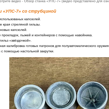
отрите видео - Обзор станка «УПС-7» (видео представлено для оз
 «УПС-7» со струбциной
использованых капсюлей.
 края стреляной гильзы.
 новых капсюлей.
 прокладок, пыжей и контейнеров с помощью навойника.
гильз «звёздочкой».
ая калибровка готовых патронов для полуавтоматического оружия
з с помощью настольной закрутки.