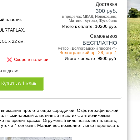
Доставка
300
руб.
в пределах МКАД, Новокосино,
ый пластик
Митино, Бутово, Жулебино
Итого к оплате: 10200 руб.
 ULRTAFLAX.
Самовывоз
 51 x 22 см.
БЕСПЛАТНО
метро «Волгоградский проспект»
Волгоградский пр. 28, стр. 1
×
Итого к оплате: 9900 руб.
Скоро в наличии
 3 НЕДЕЛИ!
Купить в 1 клик
ия внимания пролетающих сородичей. С фотографической
иал - сминаемый эластичный пластик с антибликовым
 не вредит краске. Огруженый киль позволяет плавать,
 уток и 4 селезня. Малый вес позволяет легко переносить