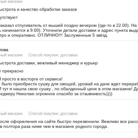
ный магазин
строта и качество обработки заказов
утствуют
аказал отпугиватель от мышей поздно вечером (где-то в 22.00). На
ь начинается в 9.00). Уточнили детали доставки и адрес пункта вы
тро и оперативно. ОТЛИЧНО!!! Заслуженные 5 звёзд.
лова
ный магазин
Способ покупки: доставка
строта доставки, вежливый менеджер и курьер
 прекрасно
 просто в восторге от сервиса!
было приобрести сушку для овощей, урожай на даче ждет переработ
И тут я нашла свою сушку , по обалденный цене в этом магазине! Д
неджеру Николаю огромное спасибо за отзывчивость))))
ный магазин
Способ покупки: доставка
сле оформления на сайте быстро перезвонили. Вежливо все расска
в полтора раза ниже чем в магазине родного города.