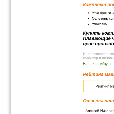
Комплект по
Утка кряква 
Селезень кря
Упаковка.
Купить компл
Плавающие чу
цене произв
Информация о техн
характер и основ
Нашли ошибку в о
Рейтинг мага
Рейтинг м
Отзывы наши
А
лексей Никола