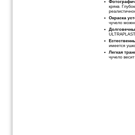
Фотографич
крякв. Глуб
реалистичнос
Окраска уст
чучело можн
Долговечны
ULTRAPLAST -
Естественны
имеется ушко
Легкая тран
чучело весит