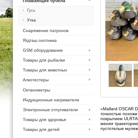
Плавающие чучела
Гусь
Утка
Снаряжение патронов
Ягдташ охотника
GSM оборудование
Товары для рыбалки
Товары для животных
Алкотестеры
Октанометры
Индукционные нагреватели
«Mallard OSCAR D
Электронные отпугиватели
точностью похожи
покрытием ULRTAF
Товары для здоровья
меняя траекторию 
пустотелые муляж
Товары для детей