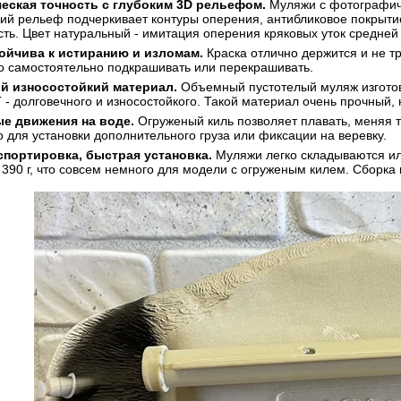
еская точность с глубоким 3D рельефом.
Муляжи с фотографиче
окий рельеф подчеркивает контуры оперения, антибликовое покры
ть. Цвет натуральный - имитация оперения кряковых уток средней
ойчива к истиранию и изломам.
Краска отлично держится и не т
о самостоятельно подкрашивать или перекрашивать.
й износостойкий материал.
Объемный пустотелый муляж изготов
 долговечного и износостойкого. Такой материал очень прочный, 
е движения на воде.
Огруженый киль позволяет плавать, меняя т
 для установки дополнительного груза или фиксации на веревку.
спортировка, быстрая установка.
Муляжи легко складываются ил
 390 г, что совсем немного для модели с огруженым килем. Сборка