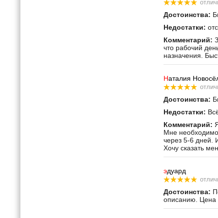
отлич
Достоинства:
Бы
Недостатки:
отс
Комментарий:
З
что рабочий ден
назначения. Быс
Н
аталия Новосё
отлич
Достоинства:
Бы
Недостатки:
Всё
Комментарий:
Я
Мне необходимо 
через 5-6 дней. 
Хочу сказать ме
э
дуард
отлич
Достоинства:
По
описанию. Цена 