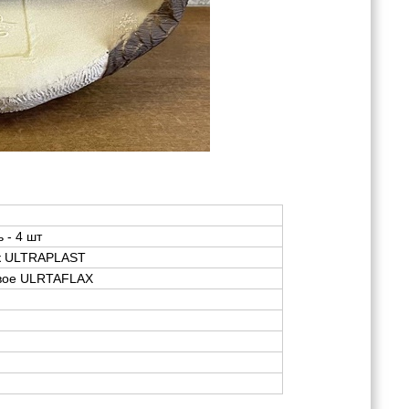
ь - 4 шт
ик ULTRAPLAST
овое ULRTAFLAX