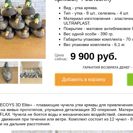
Вид - утка кряква.
Тип - утка - 8 шт., селезень - 4 шт.
Материал изготовления - эластичн
ULTRAPLAST.
Покрытие - матовое антибликовое
Вес одной особи - 390 гр.
Габариты упаковки комплекта - 70 x
Вес упаковки комплекта - 6,1 кг.
9 900
руб.
Цена
сейчас:
ГАРАНТИЯ ВОЗВРАТА ДЕНЕГ -
Добавить в корзину
ECOYS 3D Elite» - плавающие чучела утки кряквы для привлечен
 на живых прототипов, улучшена детализация 3D оперения. Матер
LAX. Чучела не боятся воды и механических воздействий, сминание
движения при течении или ветре. Комплект состоит из 12 чучел - 8
и на дальние расстояния.