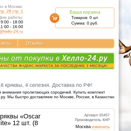
с в Москве:
р. 28 стр. 1
Ваша корзина
фик работы:
Товаров:
0
шт.
 9:00 - 18:00
Сумма:
0
руб.
11:00 - 16:00
@hello-24.ru
такты
Отзывы
 8 кряквы, 4 селезня. Доставка по РФ!
я внимания пролетающих сородичей. Купить комплект
ру. Мы быстро доставляем по Москве, России, в Казахстан
ряквы «Oscar
Артикул: 65457
Производитель:
КНР
te» 12 шт. (8
Москва
изменить