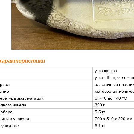
 характеристики
утка кряква
утка - 8 шт, селезен
риал
эластичный пласт
ытие
матовое антиблик
ература эксплуатации
от -40 до +40 °C
одного чучела
390 г
набора
5,5 кг
риты в упаковке
700 х 510 х 220 мм
в упаковке
6,1 кг