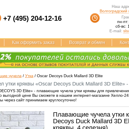
Наш адре
Волгоградский п
+7 (495) 204-12-16
Гра
пн-пт:
сб-вс: 
E-mail:
sls
Как оформить заказ
Возврат и обмен
Кон
щие чучела
/
Утка
/
Oscar Decoys Duck Mallard 3D Elite
л утки кряквы «Oscar Decoys Duck Mallard 3D Elite» -
DECOYS 3D Elite» - плавающие чучела утки кряквы для привлечени
о выгодной цене Вы сможете в нашем интернет-магазине Хелло-24.
зы через сайт принимаем круглосуточно!
Плавающие чучела утки к
Decoys Duck Mallard 3D Eli
кряквы, 4 селезня)