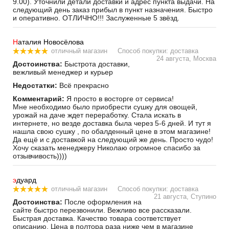
9.00). Уточнили детали доставки и адрес пункта выдачи. На
следующий день заказ прибыл в пункт назначения. Быстро
и оперативно. ОТЛИЧНО!!! Заслуженные 5 звёзд.
Н
аталия Новосёлова
отличный магазин
Способ покупки: доставка
24 августа, Москва
Достоинства:
Быстрота доставки,
вежливый менеджер и курьер
Недостатки:
Всё прекрасно
Комментарий:
Я просто в восторге от сервиса!
Мне необходимо было приобрести сушку для овощей,
урожай на даче ждет переработку. Стала искать в
интернете, но везде доставка была через 5-6 дней. И тут я
нашла свою сушку , по обалденный цене в этом магазине!
Да ещё и с доставкой на следующий же день. Просто чудо!
Хочу сказать менеджеру Николаю огромное спасибо за
отзывчивость))))
э
дуард
отличный магазин
Способ покупки: доставка
21 августа, Ступино
Достоинства:
После оформления на
сайте быстро перезвонили. Вежливо все рассказали.
Быстрая доставка. Качество товара соответствует
описанию. Цена в полтора раза ниже чем в магазине