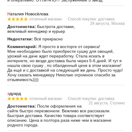
и оперативно. ОТЛИЧНО!!! Заслуженные 5 звёзд.
Н
аталия Новосёлова
отличный магазин
Способ покупки: доставка
24 августа, Москва
Достоинства:
Быстрота доставки,
вежливый менеджер и курьер
Недостатки:
Всё прекрасно
Комментарий:
Я просто в восторге от сервиса!
Мне необходимо было приобрести сушку для овощей,
урожай на даче ждет переработку. Стала искать в
интернете, но везде доставка была через 5-6 дней. И тут я
нашла свою сушку , по обалденный цене в этом магазине!
Да ещё и с доставкой на следующий же день. Просто чудо!
Хочу сказать менеджеру Николаю огромное спасибо за
отзывчивость))))
э
дуард
отличный магазин
Способ покупки: доставка
21 августа, Ступино
Достоинства:
После оформления на
сайте быстро перезвонили. Вежливо все рассказали.
Быстрая доставка. Качество товара соответствует
описанию. Цена в полтора раза ниже чем в магазине
родного города.