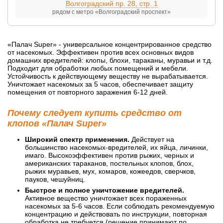
Волгоградский пр. 28, стр. 1
рядом с метро «Волгоградский проспект»
«Палач Super» - универсальное концентрированное средство
от насекомых. Эффективен против всех основных видов
домашних вредителей: клопы, блохи, тараканы, муравьи и т.д.
Подходит для обработки любых помещений и мебели.
Устойчивость к действующему веществу не вырабатывается.
Уничтожает насекомых за 5 часов, обеспечивает защиту
помещения от повторного заражения 6-12 дней.
Почему следует купить средство от
клопов «Палач Super»
Широкий спектр применения.
Действует на
большинство насекомых-вредителей, их яйца, личинки,
имаго. Высокоэффективен против рыжих, черных и
американских тараканов, постельных клопов, блох,
рыжих муравьев, мух, комаров, кожеедов, сверчков,
пауков, чешуйниц.
Быстрое и полное уничтожение вредителей.
Активное вещество уничтожает всех пораженных
насекомых за 5-6 часов. Если соблюдать рекомендуемую
концентрацию и действовать по инструкции, повторная
обработка не требуется (решение принимают по