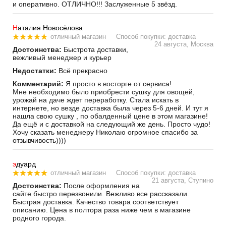
и оперативно. ОТЛИЧНО!!! Заслуженные 5 звёзд.
Н
аталия Новосёлова
отличный магазин
Способ покупки: доставка
24 августа, Москва
Достоинства:
Быстрота доставки,
вежливый менеджер и курьер
Недостатки:
Всё прекрасно
Комментарий:
Я просто в восторге от сервиса!
Мне необходимо было приобрести сушку для овощей,
урожай на даче ждет переработку. Стала искать в
интернете, но везде доставка была через 5-6 дней. И тут я
нашла свою сушку , по обалденный цене в этом магазине!
Да ещё и с доставкой на следующий же день. Просто чудо!
Хочу сказать менеджеру Николаю огромное спасибо за
отзывчивость))))
э
дуард
отличный магазин
Способ покупки: доставка
21 августа, Ступино
Достоинства:
После оформления на
сайте быстро перезвонили. Вежливо все рассказали.
Быстрая доставка. Качество товара соответствует
описанию. Цена в полтора раза ниже чем в магазине
родного города.