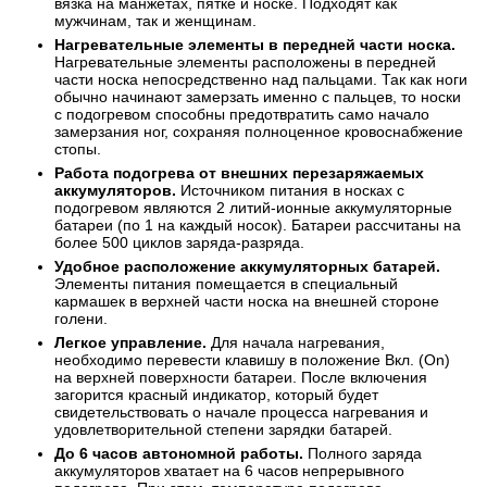
вязка на манжетах, пятке и носке. Подходят как
мужчинам, так и женщинам.
Нагревательные элементы в передней части носка.
Нагревательные элементы расположены в передней
части носка непосредственно над пальцами. Так как ноги
обычно начинают замерзать именно с пальцев, то носки
с подогревом способны предотвратить само начало
замерзания ног, сохраняя полноценное кровоснабжение
стопы.
Работа подогрева от внешних перезаряжаемых
аккумуляторов.
Источником питания в носках с
подогревом являются 2 литий-ионные аккумуляторные
батареи (по 1 на каждый носок). Батареи рассчитаны на
более 500 циклов заряда-разряда.
Удобное расположение аккумуляторных батарей.
Элементы питания помещается в специальный
кармашек в верхней части носка на внешней стороне
голени.
Легкое управление.
Для начала нагревания,
необходимо перевести клавишу в положение Вкл. (On)
на верхней поверхности батареи. После включения
загорится красный индикатор, который будет
свидетельствовать о начале процесса нагревания и
удовлетворительной степени зарядки батарей.
До 6 часов автономной работы.
Полного заряда
аккумуляторов хватает на 6 часов непрерывного