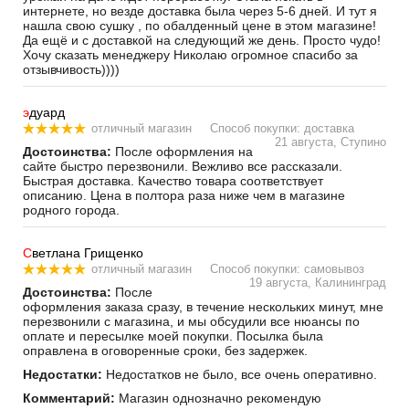
интернете, но везде доставка была через 5-6 дней. И тут я
нашла свою сушку , по обалденный цене в этом магазине!
Да ещё и с доставкой на следующий же день. Просто чудо!
Хочу сказать менеджеру Николаю огромное спасибо за
отзывчивость))))
э
дуард
отличный магазин
Способ покупки: доставка
21 августа, Ступино
Достоинства:
После оформления на
сайте быстро перезвонили. Вежливо все рассказали.
Быстрая доставка. Качество товара соответствует
описанию. Цена в полтора раза ниже чем в магазине
родного города.
С
ветлана Грищенко
отличный магазин
Способ покупки: самовывоз
19 августа, Калининград
Достоинства:
После
оформления заказа сразу, в течение нескольких минут, мне
перезвонили с магазина, и мы обсудили все нюансы по
оплате и пересылке моей покупки. Посылка была
оправлена в оговоренные сроки, без задержек.
Недостатки:
Недостатков не было, все очень оперативно.
Комментарий:
Магазин однозначно рекомендую