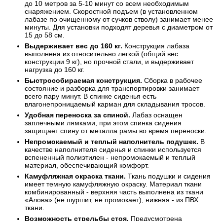
до 10 метров за 5-10 минут со всем необходимым
снаряжением. Скоростной подъем (в установленном
лабазе по очищенному от сучков стволу) занимает менее
минуты. Для установки подходят деревья с диаметром от
15 до 58 см.
Выдерживает вес до 160 кг.
Конструкция лабаза
выполнена из относительно легкой (общий вес
конструкции 9 кг), но прочной стали, и выдерживает
нагрузка до 160 кг.
Быстрособираемая конструкция.
Сборка в рабочее
состояние и разборка для транспортировки занимает
всего пару минут. В спинке сиденья есть
влагонепроницаемый карман для складывания тросов.
Удобная переноска за спиной.
Лабаз оснащен
заплечными лямками, при этом спинка сидения
защищает спину от металла рамы во время переноски.
Непромокаемый и теплый наполнитель подушек.
В
качестве наполнителя сиденья и спинки используется
вспененный полиэтилен - непромокаемый и теплый
материал, обеспечивающий комфорт.
Камуфляжная окраска ткани.
Ткань подушки и сидения
имеет темную камуфляжную окраску. Материал ткани
комбинированный - верхняя часть выполнена из ткани
«Алова» (не шуршит, не промокает), нижняя - из ПВХ
ткани.
Возможность стрельбы стоя.
Предусмотрена