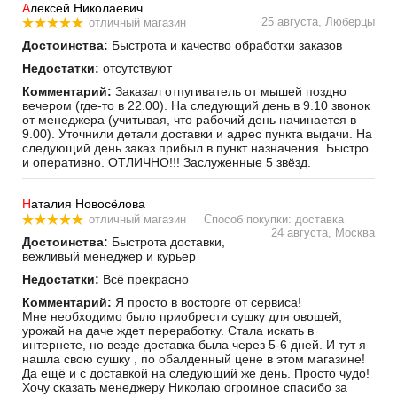
А
лексей Николаевич
25 августа, Люберцы
отличный магазин
Достоинства:
Быстрота и качество обработки заказов
Недостатки:
отсутствуют
Комментарий:
Заказал отпугиватель от мышей поздно
вечером (где-то в 22.00). На следующий день в 9.10 звонок
от менеджера (учитывая, что рабочий день начинается в
9.00). Уточнили детали доставки и адрес пункта выдачи. На
следующий день заказ прибыл в пункт назначения. Быстро
и оперативно. ОТЛИЧНО!!! Заслуженные 5 звёзд.
Н
аталия Новосёлова
отличный магазин
Способ покупки: доставка
24 августа, Москва
Достоинства:
Быстрота доставки,
вежливый менеджер и курьер
Недостатки:
Всё прекрасно
Комментарий:
Я просто в восторге от сервиса!
Мне необходимо было приобрести сушку для овощей,
урожай на даче ждет переработку. Стала искать в
интернете, но везде доставка была через 5-6 дней. И тут я
нашла свою сушку , по обалденный цене в этом магазине!
Да ещё и с доставкой на следующий же день. Просто чудо!
Хочу сказать менеджеру Николаю огромное спасибо за