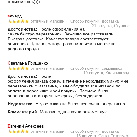
отзывчивость))))
э
дуард
отличный магазин
Способ покупки: доставка
21 августа, Ступино
Достоинства:
После оформления на
сайте быстро перезвонили. Вежливо все рассказали.
Быстрая доставка. Качество товара соответствует
описанию. Цена в полтора раза ниже чем в магазине
родного города.
С
ветлана Грищенко
отличный магазин
Способ покупки: самовывоз
19 августа, Калининград
Достоинства:
После
оформления заказа сразу, в течение нескольких минут, мне
перезвонили с магазина, и мы обсудили все нюансы по
оплате и пересылке моей покупки. Посылка была
оправлена в оговоренные сроки, без задержек.
Недостатки:
Недостатков не было, все очень оперативно.
Комментарий:
Магазин однозначно рекомендую
Е
вгений Алексеев
отличный магазин
Способ покупки: доставка
15 августа, Санкт-Петербург