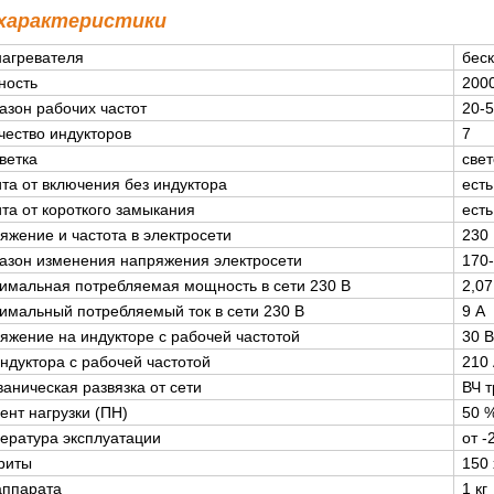
 характеристики
нагревателя
бес
ность
200
азон рабочих частот
20-5
чество индукторов
7
ветка
све
та от включения без индуктора
есть
та от короткого замыкания
есть
яжение и частота в электросети
230 
азон изменения напряжения электросети
170
имальная потребляемая мощность в сети 230 В
2,07
имальный потребляемый ток в сети 230 В
9 А
яжение на индукторе с рабочей частотой
30 
индуктора с рабочей частотой
210
ваническая развязка от сети
ВЧ 
ент нагрузки (ПН)
50 %
ература эксплуатации
от -
риты
150 
аппарата
1 кг