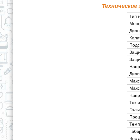
Технические
Тип 
Мощ
Диап
Коли
Подс
Защи
Защи
Напр
Диап
Макс
Макс
Напр
Ток 
Галь
Проц
Темп
Габа
Вес 