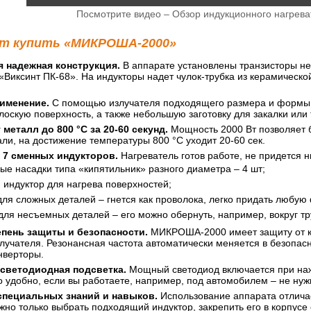
Посмотрите видео – Обзор индукционного нагре
т купить «МИКРОША-2000»
 надежная конструкция.
В аппарате установлены транзисторы не
Виксинт ПК-68». На индукторы надет чулок-трубка из керамическо
именение.
С помощью излучателя подходящего размера и формы м
 плоскую поверхность, а также небольшую заготовку для закалки или
 металл до 800 °C за 20-60 секунд.
Мощность 2000 Вт позволяет б
ли, на достижение температуры 800 °C уходит 20-60 сек.
 7 сменных индукторов.
Нагреватель готов работе, не придется н
ые насадки типа «кипятильник» разного диаметра – 4 шт;
 индуктор для нагрева поверхностей;
для сложных деталей – гнется как проволока, легко придать любую
для несъемных деталей – его можно обернуть, например, вокруг тр
пень защиты и безопасности.
МИКРОША-2000 имеет защиту от ко
лучателя. Резонансная частота автоматически меняется в безопасн
нверторы.
светодиодная подсветка.
Мощный светодиод включается при нажа
 удобно, если вы работаете, например, под автомобилем – не нуж
специальных знаний и навыков.
Использование аппарата отлича
жно только выбрать подходящий индуктор, закрепить его в корпусе