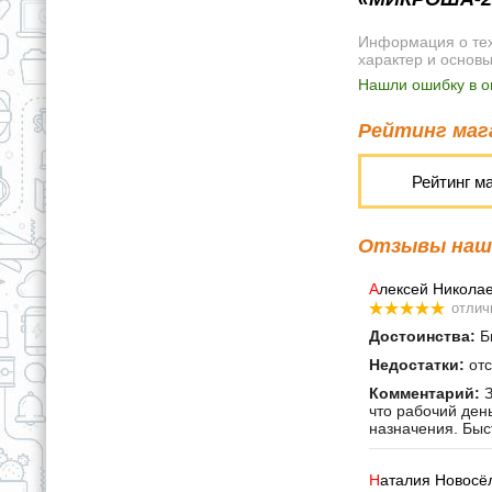
Информация о техн
характер и основ
Нашли ошибку в о
Рейтинг мага
Рейтинг м
Отзывы наши
А
лексей Никола
отлич
Достоинства:
Бы
Недостатки:
отс
Комментарий:
З
что рабочий ден
назначения. Быс
Н
аталия Новосё