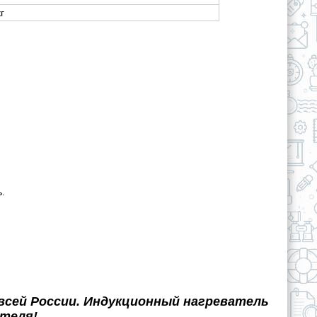
кг
.
всей России. Индукционный нагреватель
теля!