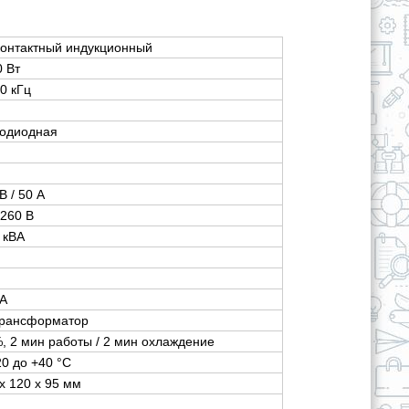
контактный индукционный
0 Вт
0 кГц
тодиодная
В / 50 А
-260 В
 кВА
В
 А
трансформатор
, 2 мин работы / 2 мин охлаждение
20 до +40 °C
х 120 х 95 мм