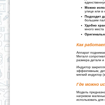
единственную
Можно испо
улице или в 
Подходит д
большим паль
Удобно хран
много места 
Оригинальн
Как работае
Аппарат поднимает
Металл сопротивля
размера детали и 
Индуктор закрепл
эффективным, дет
мягкий индуктор (
Где можно и
Модель предназнач
нагревом маленьки
использовать для 