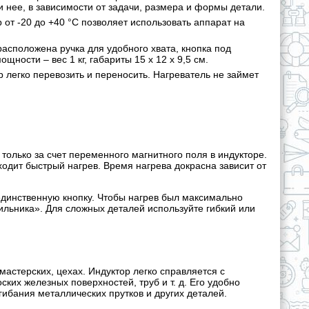
и нее, в зависимости от задачи, размера и формы детали.
от -20 до +40 °C позволяет использовать аппарат на
расположена ручка для удобного хвата, кнопка под
ности – вес 1 кг, габариты 15 х 12 х 9,5 см.
 легко перевозить и переносить. Нагреватель не займет
только за счет переменного магнитного поля в индукторе.
ходит быстрый нагрев. Время нагрева докрасна зависит от
единственную кнопку. Чтобы нагрев был максимально
льника». Для сложных деталей используйте гибкий или
астерских, цехах. Индуктор легко справляется с
ских железных поверхностей, труб и т. д. Его удобно
гибания металлических прутков и других деталей.