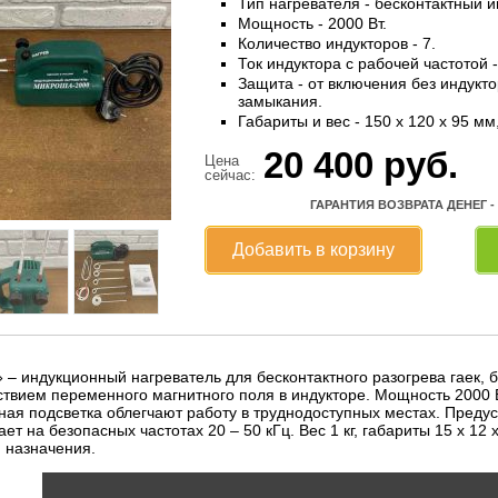
Тип нагревателя - бесконтактный 
Мощность - 2000 Вт.
Количество индукторов - 7.
Ток индуктора с рабочей частотой -
Защита - от включения без индукто
замыкания.
Габариты и вес - 150 х 120 х 95 мм, 
20 400
руб.
Цена
сейчас:
ГАРАНТИЯ ВОЗВРАТА ДЕНЕГ -
Добавить в корзину
индукционный нагреватель для бесконтактного разогрева гаек, болт
твием переменного магнитного поля в индукторе. Мощность 2000 Вт
ная подсветка облегчают работу в труднодоступных местах. Преду
ает на безопасных частотах 20 – 50 кГц. Вес 1 кг, габариты 15 х 12
 назначения.