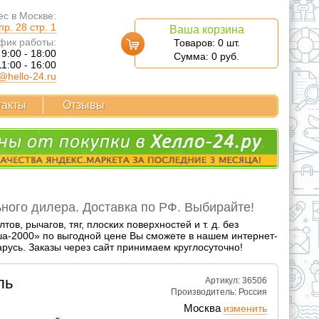
с в Москве:
р. 28 стр. 1
Ваша корзина
фик работы:
Товаров:
0
шт.
 9:00 - 18:00
Сумма:
0
руб.
11:00 - 16:00
@hello-24.ru
такты
Отзывы
ого дилера. Доставка по РФ. Выбирайте!
в, рычагов, тяг, плоских поверхностей и т. д. без
ша-2000» по выгодной цене Вы сможете в нашем интернет-
арусь. Заказы через сайт принимаем круглосуточно!
ль
Артикул: 36506
Производитель:
Россия
Москва
изменить