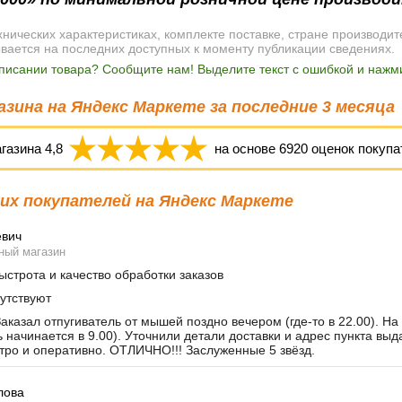
ических характеристиках, комплекте поставке, стране производит
ывается на последних доступных к моменту публикации сведениях.
писании товара? Сообщите нам! Выделите текст с ошибкой и нажми
зина на Яндекс Маркете за последние 3 месяца
агазина
4,8
на основе
6920
оценок покупа
х покупателей на Яндекс Маркете
евич
ный магазин
строта и качество обработки заказов
утствуют
аказал отпугиватель от мышей поздно вечером (где-то в 22.00). На
ь начинается в 9.00). Уточнили детали доставки и адрес пункта вы
тро и оперативно. ОТЛИЧНО!!! Заслуженные 5 звёзд.
лова