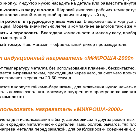
 кнопку. Индуктор нужно насадить на деталь или разместить внутр
льзовать в жару и холод.
Широкий диапазон рабочих температур 
неотапливаемой мастерской практически круглый год.
ля работы в труднодоступных местах.
В верхней части корпуса 
цем. Модель значительно легче и компактнее аналогов такой же мощ
ить и перевозить.
Благодаря компактности и малому весу, прибор
в мастерской.
ый товар.
Наш магазин – официальный дилер производителя.
т индукционный нагреватель «МИКРОША-2000»
 температуру металла без использования пламени, бесконтактно, 
ется вихревым токам, проходящим через него, за счет чего проис
составляет в среднем 20-60 секунд.
яется в корпусе гайками-барашками, для включения нужно нажать 
аль должна заполнять максимум внутреннего пространства «кипяти
в комплекте).
спользовать нагреватель «МИКРОША-2000»
ена для использования в быту, автосервисах и других ремонтных м
х и средних металлических деталей: гаек, болтов, рычагов, тяг, пло
нагрева металла перед закалкой, для разблокировки соединений, с