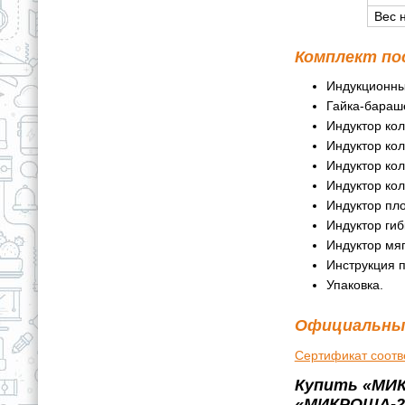
Вес 
Комплект по
Индукционны
Гайка-бараше
Индуктор кол
Индуктор кол
Индуктор кол
Индуктор кол
Индуктор пло
Индуктор ги
Индуктор мяг
Инструкция п
Упаковка.
Официальны
Сертификат соотв
Купить «МИК
«МИКРОША-20