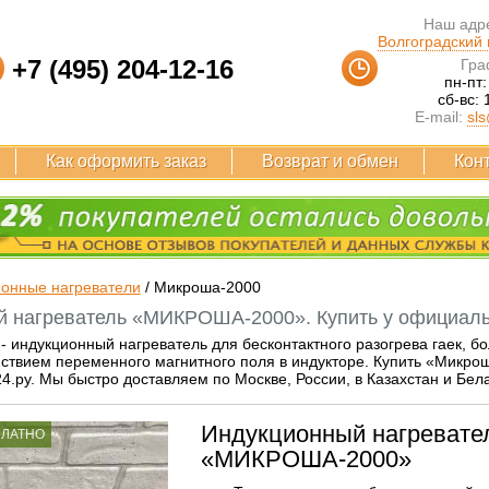
Наш адре
Волгоградский п
+7 (495) 204-12-16
Гра
пн-пт:
сб-вс: 
E-mail:
sls
Как оформить заказ
Возврат и обмен
Кон
онные нагреватели
/
Микроша-2000
 нагреватель «МИКРОША-2000». Купить у официальн
индукционный нагреватель для бесконтактного разогрева гаек, болто
ствием переменного магнитного поля в индукторе. Купить «Микро
4.ру. Мы быстро доставляем по Москве, России, в Казахстан и Бел
Индукционный нагревате
ПЛАТНО
«МИКРОША-2000»