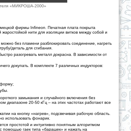
вателя «МИКРОША-2000»
мецкой фирмы Infineon. Печатная плата покрыта
й жаростойкой нити для изоляции витков между собой и
ожно без пламени разблокировать соединение, нагреть
 трубу/деталь для сгибания.
ыстро разогревать металл докрасна. В зависимости от
ичего докупать. В комплекте 7 различных индукторов:
 форму;
убы.
роткого замыкания и случайного включения без
ом диапазоне 20-50 кГц – на этих частотах работают все
тии на кнопку «нагрев», подсвечивая рабочую область.
но использовать фонарик.
ется простотой и интуитивно понятным алгоритмом
 с помощью гаек типа «барашек» и нажать на