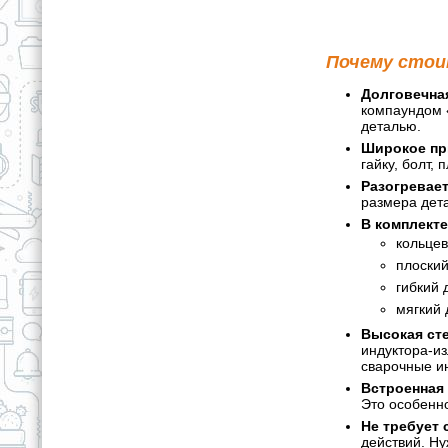
Почему стои
Долговечная
компаундом «
деталью.
Широкое пр
гайку, болт,
Разогревает
размера дета
В комплекте
кольцев
плоский
гибкий 
мягкий 
Высокая сте
индуктора-из
сварочные и
Встроенная 
Это особенно
Не требует 
действий. Ну