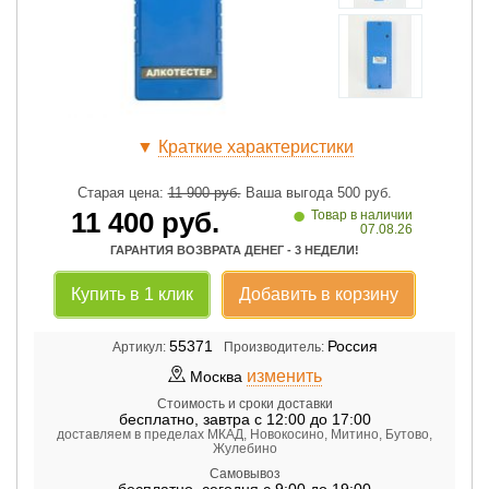
▼
Краткие характеристики
Старая цена:
11 900
руб.
Ваша выгода
500
руб.
•
11 400
руб.
Товар в наличии
07.08.26
ГАРАНТИЯ ВОЗВРАТА ДЕНЕГ - 3 НЕДЕЛИ!
Купить в 1 клик
Добавить в корзину
55371
Россия
Артикул:
Производитель:
изменить
Москва
Стоимость и сроки доставки
бесплатно
,
завтра с 12:00 до 17:00
доставляем в пределах МКАД, Новокосино, Митино, Бутово,
Жулебино
Самовывоз
бесплатно
,
сегодня с 9:00 до 19:00