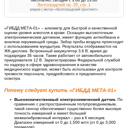
Волгоградский пр. 28, стр. 1
рядом с метро «Волгоградский проспект»
«ГИБДД МЕТА-01» – алкометр для быстрой и качественной
оценки уровня алкоголя в крови. Оснащен высокоточным
электрохимическим датчиком, имеет функцию антиобмана и
анализа окружающей среды. Забор пробы воздуха происходит
с использованием мундштука. Результаты отображаются на
ЖК-дисплее. Встроенный аккумулятор 3,6 В, время до
подзарядки 36 часов. Также работает от автомобильного
прикуривателя 12 В. Зарегистрирован Федеральной службой
по надзору в сфере здравоохранения в качестве
медицинского изделия, может быть использован для контроля
трезвости персонала, предрейсового и предсменного
осмотра.
Почему следует купить «ГИБДД МЕТА-01»
Высококачественный электрохимический датчик.
По
сравнению с распространенным полупроводниковым,
такой сенсор обеспечивает существенно более высокую
точность измерений и имеет больший
межкалибровочный интервал – раз в 6 месяцев.
Диапазон измерений от 0 до 1,500 мг/л (от 0 до 3,000
промилле).