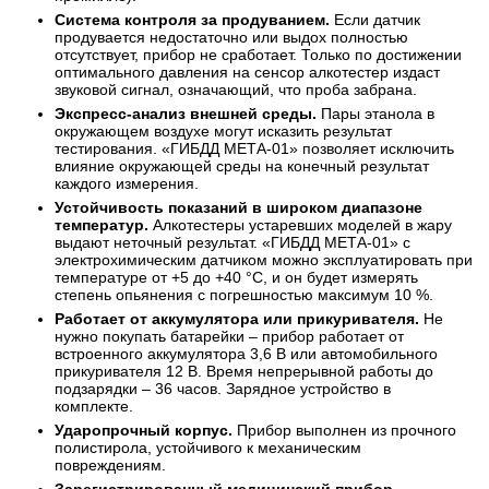
Система контроля за продуванием.
Если датчик
продувается недостаточно или выдох полностью
отсутствует, прибор не сработает. Только по достижении
оптимального давления на сенсор алкотестер издаст
звуковой сигнал, означающий, что проба забрана.
Экспресс-анализ внешней среды.
Пары этанола в
окружающем воздухе могут исказить результат
тестирования. «ГИБДД МЕТА-01» позволяет исключить
влияние окружающей среды на конечный результат
каждого измерения.
Устойчивость показаний в широком диапазоне
температур.
Алкотестеры устаревших моделей в жару
выдают неточный результат. «ГИБДД МЕТА-01» с
электрохимическим датчиком можно эксплуатировать при
температуре от +5 до +40 °С, и он будет измерять
степень опьянения с погрешностью максимум 10 %.
Работает от аккумулятора или прикуривателя.
Не
нужно покупать батарейки – прибор работает от
встроенного аккумулятора 3,6 В или автомобильного
прикуривателя 12 В. Время непрерывной работы до
подзарядки – 36 часов. Зарядное устройство в
комплекте.
Ударопрочный корпус.
Прибор выполнен из прочного
полистирола, устойчивого к механическим
повреждениям.
Зарегистрированный медицинский прибор.