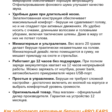
микрофоне обеспечивает хорошую ветрозащиту.
Отфильтровывание фонового шума улучшает качество
звука.
Удобные даже при длительной носке.
Запатентованная конструкция обеспечивает
максимальный комфорт - беруши не сдавливают голову,
но и не спадают при активных движениях. Их удобно
носить с очками, длинными волосами и головными
уборами, включая тактические шлемы. Даже в жару от
них не потеет голова.
Миниатюрные и ультралегкие.
Вес всего 20 грамм
делает беруши практически незаметными на голове.
Миниатюрный девайс легко помещается в сумку, не
мешает прикладу на охоте и стрельбах.
Работают до 12 часов без подзарядки.
При полном
заряде аккумулятора хватает на 12 часов непрерывной
работы. Можно заряжать от ноутбука, power bank,
автомобильного прикуривателя через USB-порт.
Простые в управлении.
Беруши не требуют сложной
настройки - достаточно включить их кнопкой на корпусе и
выбрать комфортный уровень громкости.
Оригинальный товар.
Наш магазин - официальный
дилер производителя. Гарантия на устройство 12
месяцев.
Как работают активные беруши «PRO EARS