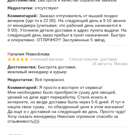
Достоинства:
Быстрота и качество обработки заказов
Недостатки:
отсутствуют
Комментарий:
Заказал отпугиватель от мышей поздно
вечером (где-то в 22.00). На следующий день в 9.10 звонок
от менеджера (учитывая, что рабочий день начинается в
9.00). Уточнили детали доставки и адрес пункта выдачи. На
следующий день заказ прибыл в пункт назначения. Быстро
и оперативно. ОТЛИЧНО!!! Заслуженные 5 звёзд.
Н
аталия Новосёлова
отличный магазин
Способ покупки: доставка
24 августа, Москва
Достоинства:
Быстрота доставки,
вежливый менеджер и курьер
Недостатки:
Всё прекрасно
Комментарий:
Я просто в восторге от сервиса!
Мне необходимо было приобрести сушку для овощей,
урожай на даче ждет переработку. Стала искать в
интернете, но везде доставка была через 5-6 дней. И тут я
нашла свою сушку , по обалденный цене в этом магазине!
Да ещё и с доставкой на следующий же день. Просто чудо!
Хочу сказать менеджеру Николаю огромное спасибо за
отзывчивость))))