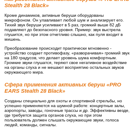
Stealth 28 Black»
Кроме динамиков, активные беруши оборудованы
микрофоном. Он улавливает любой шум и анализирует его.
Тихий звук беруши усиливают в 5 раз, громкий выше 82 дБ
подавляют до безопасного уровня. Пример: звук выстрела
глушится, но при этом отчетливо слышно, как пуля входит в
мишень.
Преобразование происходит практически мгновенно -
устройство создает противофазу, «разворачивая» громкий звук
на 180 градусов, что делает уровень шума комфортным.
Громкие звуки глушатся, теряют свое негативное воздействие
на органы слуха и не мешают восприятию остальных звуков
окружающего мира.
Сфера применения активных беруш «PRO
EARS Stealth 28 Black»
Созданы специально для охоты и спортивной стрельбы, но
успешно применяются на шумной работе: концертные залы,
аэропорты, заводы, гоночные трассы и др. Эффективны везде,
где требуется защита органов слуха, но при этом
пользователь должен слышать окружающие звуки, голоса
людей, команды, сигналы.