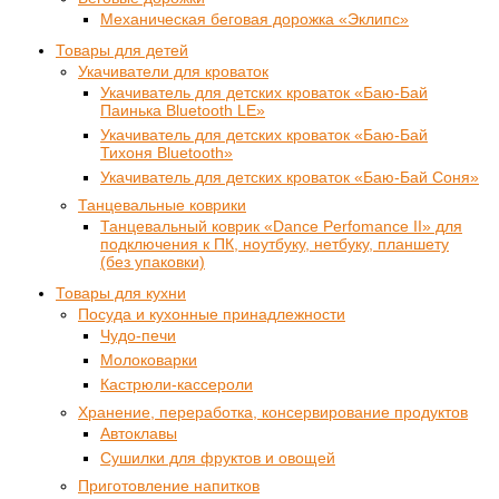
Механическая беговая дорожка «Эклипс»
Товары для детей
Укачиватели для кроваток
Укачиватель для детских кроваток «Баю-Бай
Паинька Bluetooth LE»
Укачиватель для детских кроваток «Баю-Бай
Тихоня Bluetooth»
Укачиватель для детских кроваток «Баю-Бай Соня»
Танцевальные коврики
Танцевальный коврик «Dance Perfomance II» для
подключения к ПК, ноутбуку, нетбуку, планшету
(без упаковки)
Товары для кухни
Посуда и кухонные принадлежности
Чудо-печи
Молоковарки
Кастрюли-кассероли
Хранение, переработка, консервирование продуктов
Автоклавы
Сушилки для фруктов и овощей
Приготовление напитков