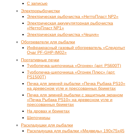
С записью
Электрорыбочистки
Электрическая рыбочистка «НеттоПласт NP2»
Электрическая аккумуляторная рыбочистка
«НеттоПласт NP1»
Электрическая рыбочистка «Чешуя»
Обогреватели для рыбалки
Инфракрасный газовый обогреватель «Следопыт
Очаг PF-GHP-IM02»
Портативные печки
Турбопечка-щепочница «Огонек» (арт. PS600Т)
Турбопечка-щепочница «Огонек Плюс» (арт.
PS1500Т)
Печка для зимней рыбалки «Печка Рыбака PS10»
на древесном угле и прессованных брикетах
Печка для зимней рыбалки с защитным экраном
«Печка Рыбака PS10» на древесном угле и
прессованных брикетах
На дровах и брикетах
Щепочницы
Раскладушки для рыбалки
Раскладушка для рыбалки «Медведь» 190x75x45