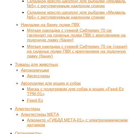
Складное кресло-шезлонг для рыбалки «Медведь
№5» с регулируемым наклоном спинки
Складное кресло-шезлонг для рыбалки «Медведь
№6» с регулируемым наклоном спинки
Накладки на банку лодки ПВХ
Мягкая накладка с сумкой Сибтермо 70 см
(зеленая) на сиденье лодки ПВХ с креплением на
лодочную лавку (банку)
Мягкая накладка с сумкой Сибтермо 70 см (серая)
на сиденье лодки ПВХ с креплением на лодочную
лавку (банку)
Товары для животных
Автокормушки
Аксессуары
Автопоилки для кошек и собак
Миска с подогревом для собак и кошек «Feed-Ex
TPM-01»
Feed-Ex
Алкотестеры
Алкотестеры МЕТА
Алкометр «ГИБДД МЕТА-01» с электрохимическим
датчиком
Октанометры