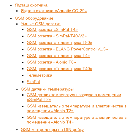
Ягдташ охотника
Ягдташ охотника «Aquatic СО-29»
GSM оборудование
Умные GSM розетки
GSM розетка «SimPal-T4»
GSM розетка «SimPal-T40-V2»
GSM розетка «Телеметрика Т80»
GSM розетка «ELANG PowerControl v1.5»
GSM розетка «Телеметрика Т4»
GSM розетка «Alonio T6»
GSM розетка «Телеметрика Т40»
Телеметрика
SimPal
GSM датчики температуры
GSM датчик температуры воздуха в помещении
«SimPal-T2»
GSM извещатель о температуре и электричестве в
помещении «Alonio T2»
GSM извещатель о температуре и электричестве в
помещении «Alonio T4»
GSM контроллеры на DIN-рейку