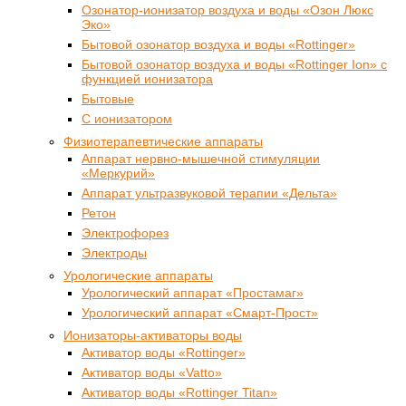
Озонатор-ионизатор воздуха и воды «Озон Люкс
Эко»
Бытовой озонатор воздуха и воды «Rottinger»
Бытовой озонатор воздуха и воды «Rottinger Ion» с
функцией ионизатора
Бытовые
С ионизатором
Физиотерапевтические аппараты
Аппарат нервно-мышечной стимуляции
«Меркурий»
Аппарат ультразвуковой терапии «Дельта»
Ретон
Электрофорез
Электроды
Урологические аппараты
Урологический аппарат «Простамаг»
Урологический аппарат «Смарт-Прост»
Ионизаторы-активаторы воды
Активатор воды «Rottinger»
Активатор воды «Vatto»
Активатор воды «Rottinger Titan»