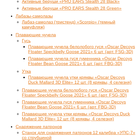
Активные беруши «PRO EARS Stealth 28 Black»
Активные беруши «PRO EARS Stealth 28 Green»
Лабазы-самолазы
Лабаз-самолаз (тристенд) «Scorpio» (темный
камуфляж)
Плавающие чучела
Гусь
Плавающие чучела белолобого гуся «Oscar Decoys
Floater Speckbelly Goose 2021» 6 шт. (арт. FSG-3D)
Плавающие чучела гуся гуменника «Oscar Decoys
Floater Bean Goose 2021» 6 шт. (арт. FBG-3D)
Утка
Плавающие чучела утки кряквы «Oscar Decoys
Duck Mallard 3D Elite» 12 шт. (8 кряквы, 4 селезня)
Плавающие чучела белолобого гуся «Oscar Decoys
Floater Speckbelly Goose 2021» 6 шт. (арт. FSG-3D)
Плавающие чучела гуся гуменника «Oscar Decoys
Floater Bean Goose 2021» 6 шт. (арт. FBG-3D)
Плавающие чучела утки кряквы «Oscar Decoys Duck
Mallard 3D Elite» 12 шт. (8 кряквы, 4 селезня)
Снаряжение патронов
Станок для снаряжения патронов 12 калибра «УПС-7»
со струбциной