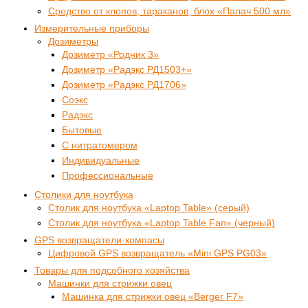
Средство от клопов, тараканов, блох «Палач 500 мл»
Измерительные приборы
Дозиметры
Дозиметр «Родник 3»
Дозиметр «Радэкс РД1503+»
Дозиметр «Радэкс РД1706»
Соэкс
Радэкс
Бытовые
С нитратомером
Индивидуальные
Профессиональные
Столики для ноутбука
Столик для ноутбука «Laptop Table» (серый)
Столик для ноутбука «Laptop Table Fan» (черный)
GPS возвращатели-компасы
Цифровой GPS возвращатель «Mini GPS PG03»
Товары для подсобного хозяйства
Машинки для стрижки овец
Машинка для стрижки овец «Berger F7»