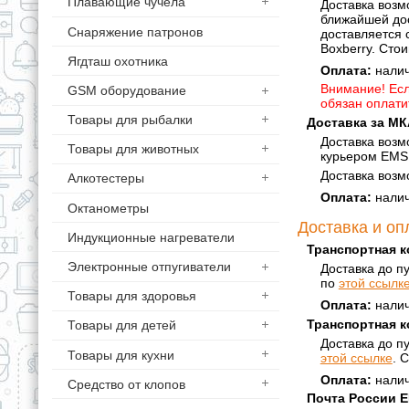
Плавающие чучела
Доставка возм
ближайшей дос
Снаряжение патронов
доставляется 
Boxberry. Сто
Ягдташ охотника
Оплата:
налич
Внимание! Есл
GSM оборудование
обязан оплати
Товары для рыбалки
Доставка за МК
Доставка возм
Товары для животных
курьером EMS,
Доставка возм
Алкотестеры
Оплата:
налич
Октанометры
Доставка и оп
Индукционные нагреватели
Транспортная к
Электронные отпугиватели
Доставка до п
по
этой ссылк
Товары для здоровья
Оплата:
налич
Транспортная 
Товары для детей
Доставка до п
Товары для кухни
этой ссылке
. 
Оплата:
налич
Средство от клопов
Почта России 