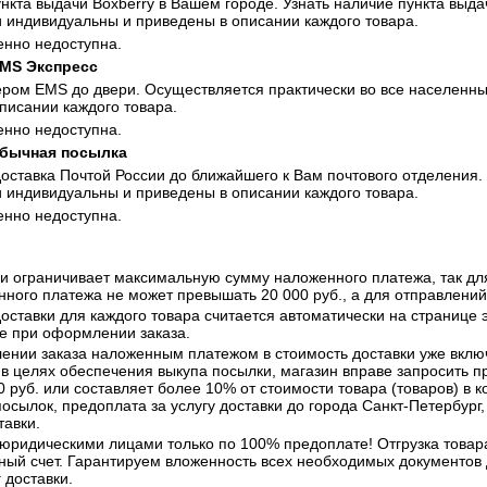
ункта выдачи Boxberry в Вашем городе. Узнать наличие пункта вы
и индивидуальны и приведены в описании каждого товара.
нно недоступна
.
EМS Экспресс
ером EMS до двери. Осуществляется практически во все населенны
писании каждого товара.
нно недоступна
.
обычная посылка
оставка Почтой России до ближайшего к Вам почтового отделения.
и индивидуальны и приведены в описании каждого товара.
нно недоступна
.
ии ограничивает максимальную сумму наложенного платежа, так д
ного платежа не может превышать 20 000 руб., а для отправлений
оставки для каждого товара считается автоматически на странице эт
не при оформлении заказа.
лении заказа наложенным платежом в стоимость доставки уже вклю
 в целях обеспечения выкупа посылки, магазин вправе запросить пр
 руб. или составляет более 10% от стоимости товара (товаров) в к
осылок, предоплата за услугу доставки до города Санкт-Петербург,
тавки.
 юридическими лицами только по 100% предоплате! Отгрузка товар
ный счет. Гарантируем вложенность всех необходимых документов д
 доставки.