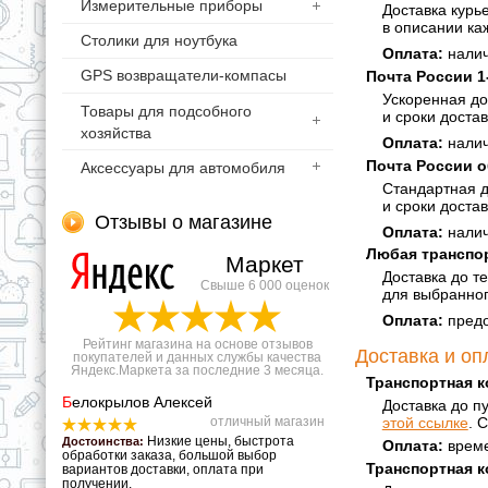
Измерительные приборы
Доставка курь
в описании ка
Столики для ноутбука
Оплата:
налич
GPS возвращатели-компасы
Почта России 1
Ускоренная до
Товары для подсобного
и сроки доста
хозяйства
Оплата:
налич
Почта России 
Аксессуары для автомобиля
Стандартная д
и сроки доста
Отзывы о магазине
Оплата:
налич
Любая транспо
Маркет
Доставка до т
Свыше 6 000 оценок
для выбранног
Оплата:
предо
Рейтинг магазина на основе отзывов
Доставка и оп
покупателей и данных службы качества
Яндекс.Маркета за последние 3 месяца.
Транспортная 
Б
елокрылов Алексей
Доставка до п
этой ссылке
. 
отличный магазин
Низкие цены, быстрота
Достоинства:
Оплата:
време
обработки заказа, большой выбор
Транспортная к
вариантов доставки, оплата при
получении.