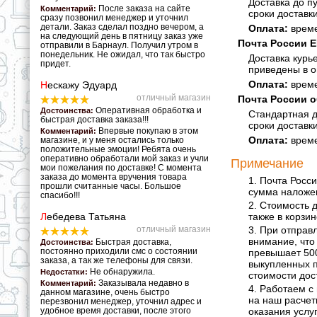
Доставка до п
После заказа на сайте
Комментарий:
сроки доставк
сразу позвонил менеджер и уточнил
детали. Заказ сделал поздно вечером, а
Оплата:
време
на следующий день в пятницу заказ уже
Почта России 
отправили в Барнаул. Получил утром в
понедельник. Не ожидал, что так быстро
Доставка курь
придет.
приведены в о
Оплата:
време
Н
ескажу Эдуард
отличный магазин
Почта России 
Оперативная обработка и
Достоинства:
Стандартная д
быстрая доставка заказа!!!
сроки доставк
Впервые покупаю в этом
Комментарий:
Оплата:
време
магазине, и у меня остались только
положительные эмоции! Ребята очень
оперативно обработали мой заказ и учли
Примечание
мои пожелания по доставке! С момента
заказа до момента вручения товара
1. Почта Росс
прошли считанные часы. Большое
сумма наложен
спасибо!!!
2. Стоимость д
также в корзи
Л
ебедева Татьяна
3. При отправ
отличный магазин
внимание, что
Быстрая доставка,
Достоинства:
постоянно приходили смс о состоянии
превышает 500
заказа, а так же телефоны для связи.
выкупленных п
Не обнаружила.
Недостатки:
стоимости дос
Заказывала недавно в
Комментарий:
4. Работаем с
данном магазине, очень быстро
на наш расчет
перезвонил менеджер, уточнил адрес и
оказания услуг
удобное время доставки, после этого