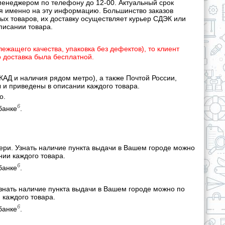
 менеджером по телефону до 12-00. Актуальный срок
я именно на эту информацию. Большинство заказов
х товаров, их доставку осуществляет курьер СДЭК или
писании товара.
лежащего качества, упаковка без дефектов), то клиент
о доставка была бесплатной.
КАД и наличия рядом метро), а также Почтой России,
 и приведены в описании каждого товара.
о.
6
банке
.
вери. Узнать наличие пункта выдачи в Вашем городе можно
нии каждого товара.
6
банке
.
знать наличие пункта выдачи в Вашем городе можно по
 каждого товара.
6
банке
.