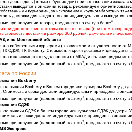
ожна день в день (только в будние дни) при согласовании заказа с
тавки выводится в описании товара, рекомендуем ориентироватьс
собственными курьерами, за исключением крупногабаритных тяжелы
имость доставки для каждого товара индивидуальна и выводится в о
6
ные при получении товара, предоплата по счету в банке
.
и при доставке клиент отказывается от товара (при этом товар над
ть стоимость доставки в размере 300 рублей, даже если изначальн
АД и по Московской области
ожна собственными курьерами (в зависимости от удаленности от М
 ТК СДЭК, ТК Boxberry. Стоимость и сроки доставки индивидуальны
ожна в зависимости от удаленности от МКАД и наличия рядом метр
3
ные при получении (наложенный платеж)
, предоплата по счету в 
лата по России
омпания Boxberry
ункта выдачи Boxberry в Вашем городе или курьером Boxberry до д
е
. Стоимость и сроки доставки индивидуальны и приведены в описа
3
ные при получении (наложенный платеж)
, предоплата по счету в 
компания СДЭК
ункта выдачи СДЭК в Вашем городе или курьером СДЭК до двери. У
Стоимость и сроки доставки индивидуальны и приведены в описании
3
ные при получении (наложенный платеж)
, предоплата по счету в 
EМS Экспресс