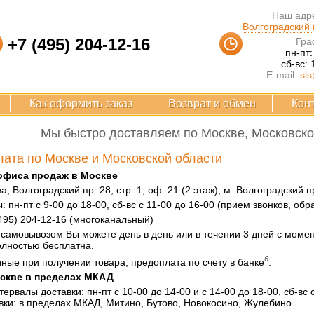
Наш адре
Волгоградский п
+7 (495) 204-12-16
Гра
пн-пт:
сб-вс: 
E-mail:
sls
Как оформить заказ
Возврат и обмен
Кон
Мы быстро доставляем по Москве, Московской
лата по Москве и Московской области
офиса продаж в Москве
ва, Волгоградский пр. 28, стр. 1, оф. 21 (2 этаж), м. Волгоградский 
 пн-пт с 9-00 до 18-00, сб-вс с 11-00 до 16-00 (прием звонков, обр
495) 204-12-16 (многоканальный)
 самовывозом Вы можете день в день или в течении 3 дней с момен
лностью бесплатна.
6
ные при получении товара, предоплата по счету в банке
.
оскве в пределах МКАД
рвалы доставки: пн-пт с 10-00 до 14-00 и с 14-00 до 18-00, сб-вс с
вки: в пределах МКАД, Митино, Бутово, Новокосино, Жулебино.